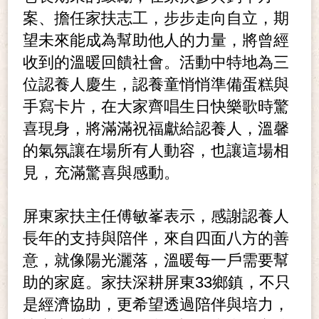
案、擔任家扶志工，步步走向自立，期
望未來能成為幫助他人的力量，將曾經
收到的溫暖回饋社會。活動中特地為三
位認養人慶生，認養童悄悄準備蛋糕與
手寫卡片，在大家齊唱生日快樂歌時驚
喜現身，將滿滿祝福獻給認養人，溫馨
的氣氛讓在場所有人動容，也讓這場相
見，充滿驚喜與感動。
屏東家扶主任傅敏峯表示，感謝認養人
長年的支持與陪伴，來自四面八方的善
意，就像陽光灑落，溫暖每一戶需要幫
助的家庭。家扶深耕屏東33鄉鎮，不只
是經濟協助，更希望透過陪伴與培力，