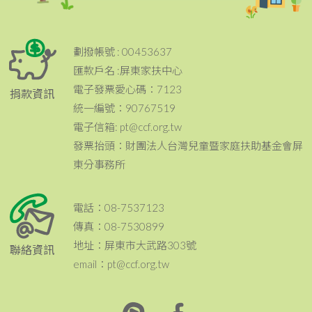
劃撥帳號 : 00453637
匯款戶名 :屏東家扶中心
電子發票愛心碼：7123
捐款資訊
統一編號：90767519
電子信箱: pt@ccf.org.tw
發票抬頭：財團法人台灣兒童暨家庭扶助基金會屏
東分事務所
電話：08-7537123
傳真：08-7530899
地址：屏東市大武路303號
聯絡資訊
email：pt@ccf.org.tw