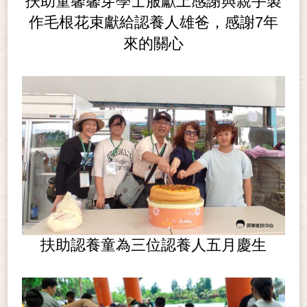
扶助童馨馨穿學士服獻上感謝與親手製
作毛根花束獻給認養人雄爸，感謝7年
來的關心
扶助認養童為三位認養人五月慶生