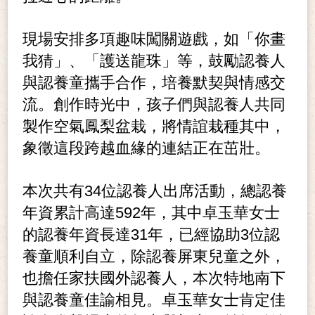
現場安排多項趣味闖關遊戲，如「你畫
我猜」、「護送龍珠」等，鼓勵認養人
與認養童攜手合作，培養默契與情感交
流。創作時光中，孩子們與認養人共同
製作空氣鳳梨盆栽，將情誼栽種其中，
象徵這段跨越血緣的連結正在茁壯。
本次共有34位認養人出席活動，總認養
年資累計高達592年，其中卓玉華女士
的認養年資長達31年，已經協助3位認
養童順利自立，除認養屏東兒童之外，
也擔任家扶國外認養人，本次特地南下
與認養童佳諭相見。卓玉華女士肯定佳