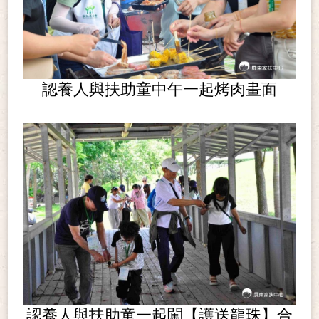
認養人與扶助童中午一起烤肉畫面
認養人與扶助童一起闖【護送龍珠】合