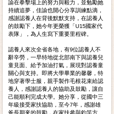
諭在拳擊場上的努力與毅力，並勉勵她
持續追夢，佳諭也開心分享訓練點滴，
感謝認養人在背後默默支持，在認養人
的鼓勵下，她今年更榮獲「U15國家代
表隊」，為人生寫下重要里程碑。
認養人來次全省各地，有9位認養人不
辭辛勞，一早特地從北部南下與認養兒
童見面、給予加油打氣，展現對認養童
關心與支持。即將大學畢業的馨馨，特
地穿著學士服，親手製作毛根花束給認
養人，感謝認養人的協助及鼓勵，讓自
己能順利完成大學。她分享，從國中三
年級接受家扶協助，至今7年，感謝雄
爸長期來的鼓勵，在家扶參與釣竿方