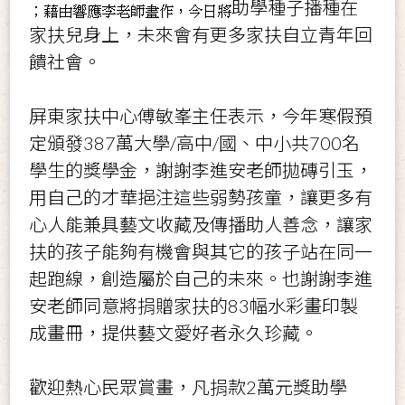
助學種子播種在
家扶兒身上
，未來會有更多家扶自立青年回
饋社會。
屏東家扶中心傅敏峯主任表示，今年寒假預
定頒發387萬大學/高中/國、中小共700名
學生的獎學金，謝謝李進安老師拋磚引玉，
用自己的才華挹注這些弱勢孩童，讓更多有
心人能兼具藝文收藏及傳播助人善念，讓家
扶的孩子能夠有機會與其它的孩子站在同一
起跑線，創造屬於自己的未來。也謝謝李進
安老師同意將捐贈家扶的83幅水彩畫印製
成畫冊，提供藝文愛好者永久珍藏。
歡迎熱心民眾賞畫，凡捐款2萬元獎助學