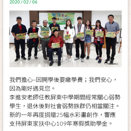
2020 / 02 / 06
我們擔心
~
因開學後要繳學費；我們安心，
因為剛好遇見您。
李進安老師任教屏東中學期間經常關心弱勢
學生，退休後對社會弱勢族群仍相當關注。
新的一年再度捐贈
25
幅水彩畫創作，響應
支持屏東家扶中心
109
年寒假獎助學金。