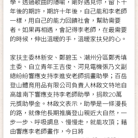
學。透過歌曲的隱喻
，
剛好遇見你，留下十
年後的期許，期許十年後，自己能和李老師
一樣，用自己的能力回饋社會，幫助需要
者。如果再相遇，會記得李老師，在最需要
的時候，伸出溫暖的手，溫暖家扶兒的心。
家扶主委林新安、鄭碧玉、潮州分區鄭秀填
主委、
自立青年王吉俊
、
河見電機張乃文副
總紛紛響應支持李進安老師捐畫助學
；
百岳
登山體育用品有限公司負責人林啟文特地自
高雄南下響應支持李老師助學
，
捐款
20
萬
元獎助學金
。
林啟文表示
，
助學是一條漫長
的路
，
就像他長期推廣登山親近大自然
，
一
步一步
、
呼吸調息
、
慢慢走
，
就能攻頂
；藉
由響應李老師畫作，今日將