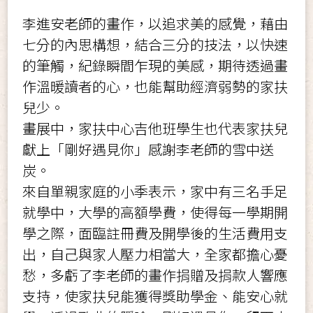
李進安老師的畫作，以追求美的感覺，藉由
七分的內思構想，結合三分的技法，以快速
的筆觸，紀錄瞬間乍現的美感
，期
待透過畫
作溫暖讀者的心，也能幫助經濟弱勢的家扶
兒少。
畫展中
，
家扶中心吉他班學生也代表家扶兒
獻上「剛好遇見你」感謝李老師的雪中送
炭。
來自單親家庭的小季表示，家中有三名手足
就學中，大學的高額學費，使得每一學期開
學之際，面臨註冊費及開學後的生活費用支
出
，自己與家人
壓力相當大，全家都擔心憂
愁
，
多虧了李老師的畫作捐贈及捐款人響應
支持
，
使家扶兒能獲得獎助學金
、
能安心就