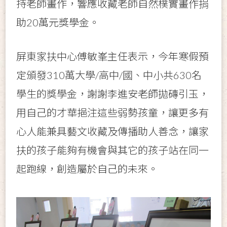
持老師畫作，響應收藏老師自然樸實畫作捐
助20萬元獎學金。
屏東家扶中心傅敏峯主任表示，今年寒假預
定頒發310萬大學/高中/國
、
中小共630名
學生的獎學金
，謝謝李進安老師拋磚引玉，
用自己的才華挹注這些弱勢孩童，
讓更多有
心人能兼具藝文收藏及傳播助人善念，
讓家
扶的孩子能夠有機會與其它的孩子站在同一
起跑線，創造屬於自己的未來。