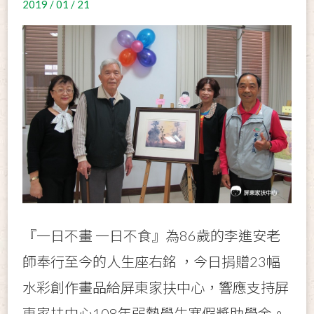
2019 / 01 / 21
『一日不畫 一日不食』為86歲的李進安老
師奉行至今的人生座右銘 ，今日捐贈23幅
水彩創作畫品給屏東家扶中心，響應支持屏
東家扶中心108年弱勢學生寒假獎助學金。