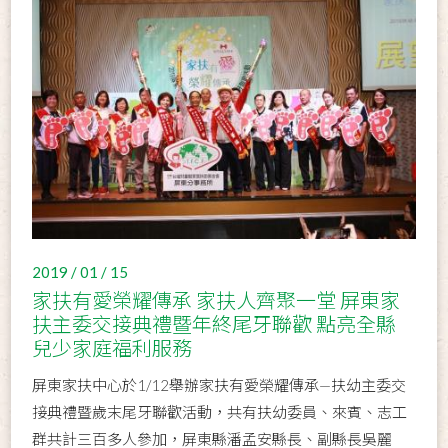
2019 / 01 / 15
家扶有愛榮耀傳承 家扶人齊聚一堂 屏東家
扶主委交接典禮暨年終尾牙聯歡 點亮全縣
兒少家庭福利服務
屏東家扶中心於1/12舉辦家扶有愛榮耀傳承—扶幼主委交
接典禮暨歲末尾牙聯歡活動，共有扶幼委員、來賓、志工
群共計三百多人參加，屏東縣潘孟安縣長、副縣長吳麗