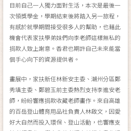
目前自己一人獨力面對生活，本次是最後一
次領獎學金
，
學期結束後將踏入另一旅程
，
有感於就學期間接受很多人的幫助，也藉此
機會代表家扶學弟妹們向李老師這樣無私的
捐款人致上謝意。香君也期許自己未來能當
個手心向下的資源提供者。
畫展中，家扶新任林新安主委、潮州分區鄭
秀填主委、鄭碧玉前主委熱烈支持李進安老
師，紛紛響應捐款收藏老師畫作。來自高雄
的百岳登山體育用品社負責人林啟文
，因愛
好大自然而投入環保
、
登山活動
，也響應支