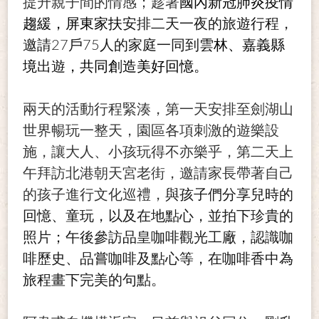
提升親子間的情感；趁著
國內新冠肺炎疫情
趨緩，屏東家扶
安排二天一夜的旅遊行程，
27
75
邀請
戶
人的家庭一同到
雲林、嘉義縣
境
出遊
，共同創造美好回憶。
兩天的活動行程緊湊，第一天安排至劍湖山
世界暢玩一整天，園區各項刺激的遊樂設
施，讓大人、小孩玩得不亦樂乎，第二天上
午拜訪北港朝天宮老街，邀請家長帶著自己
的孩子進行文化巡禮，
與孩子們分享兒時的
回憶、童玩，以及在地點心，並拍下珍貴的
照片；午後參訪品皇咖啡觀光工廠，認識咖
啡歷史、品嘗咖啡及點心等，在咖啡香中為
旅程畫下完美的句點。