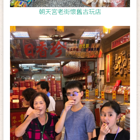
朝天宮老街懷舊古玩店