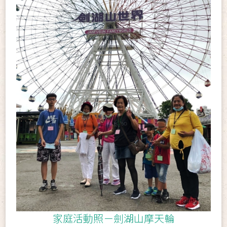
家庭活動照－劍湖山摩天輪