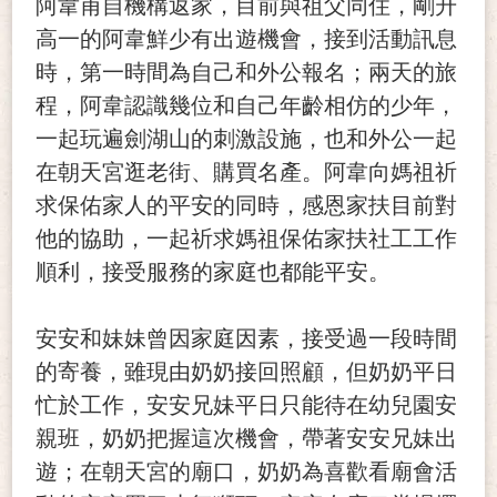
阿韋甫自機構返家，目前與祖父同住，剛升
高一的阿韋鮮少有出遊機會，接到活動訊息
時，第一時間為自己和外公報名；兩天的旅
程，阿韋認識幾位和自己年齡相仿的少年，
一起玩遍劍湖山的刺激設施，也和外公一起
在朝天宮逛老街、購買名產。阿韋向媽祖祈
求保佑家人的平安的同時，感恩家扶目前對
他的協助，一起祈求媽祖保佑家扶社工工作
順利，接受服務的家庭也都能平安。
安安和妹妹曾因家庭因素，接受過一段時間
的寄養，雖現由奶奶接回照顧，但奶奶平日
忙於工作，安安兄妹平日只能待在幼兒園安
親班，奶奶把握這次機會，帶著安安兄妹出
遊；在朝天宮的廟口，奶奶為喜歡看廟會活