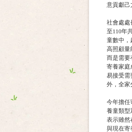
意貢獻己
社會處處
至110
童數中，
高照顧量
而是需要
寄養家庭
易接受需
外，全家
今年擔任
養童類型
表示雖然
與現在寄