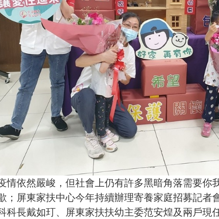
疫情依然嚴峻，但社會上仍有許多黑暗角落需要你
歇；屏東家扶中心今年持續辦理寄養家庭招募記者
科科長戴如玎、屏東家扶扶幼主委范安煌及兩戶現