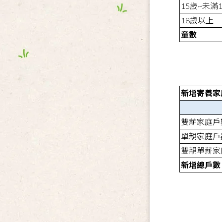
15
歲
~
未滿
18
歲以上
童數
新增寄養家
雙薪家庭戶
單親家庭戶
雙親單薪家
新增總戶數