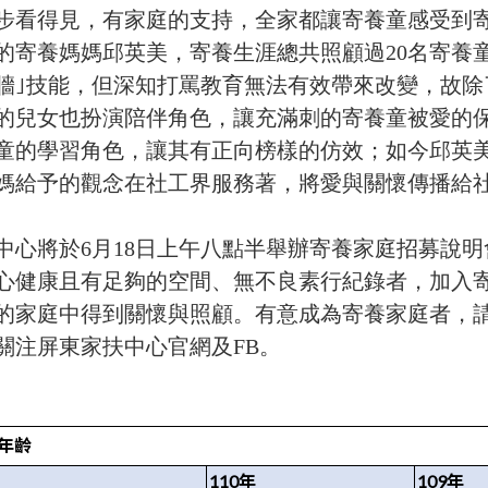
步看得見，有家庭的支持，全家都讓寄養童感受到
年的寄養媽媽邱英美，寄養生涯總共照顧過20名寄養
牆｣技能，但深知打罵教育無法有效帶來改變，故除
的兒女也扮演陪伴角色，讓充滿刺的寄養童被愛的
童的學習角色，讓其有正向榜樣的仿效；如今邱英
媽給予的觀念在社工界服務著，將愛與關懷傳播給
中心將於6月18日上午八點半舉辦寄養家庭招募說明
心健康且有足夠的空間、無不良素行紀錄者，加入
的家庭中得到關懷與照顧。有意成為寄養家庭者，請洽屏
或關注屏東家扶中心官網及FB。
年齡
110
年
109
年