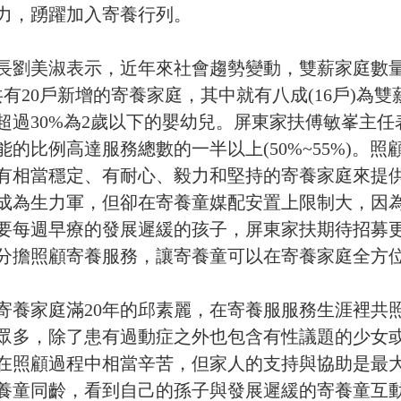
力，踴躍加入寄養行列。
長劉美淑表示，近年來社會趨勢變動，雙薪家庭數量
年共有20戶新增的寄養家庭，其中就有八成(16戶)
超過30%為2歲以下的嬰幼兒。屏東家扶傅敏峯主
能的比例高達服務總數的一半以上(50%~55%)。
有相當穩定、有耐心、毅力和堅持的寄養家庭來提
成為生力軍，但卻在寄養童媒配安置上限制大，因為
要每週早療的發展遲緩的孩子，屏東家扶期待招募
分擔照顧寄養服務，讓寄養童可以在寄養家庭全方
寄養家庭滿20年的邱素麗，在寄養服服務生涯裡共
眾多，除了患有過動症之外也包含有性議題的少女
在照顧過程中相當辛苦，但家人的支持與協助是最
養童同齡，看到自己的孫子與發展遲緩的寄養童互