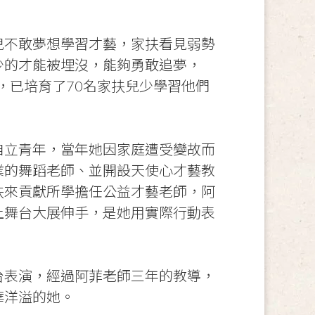
兒不敢夢想學習才藝，家扶看見弱勢
少的才能被埋沒，能夠勇敢追夢，
，已培育了70名家扶兒少學習他們
自立青年，當年她因家庭遭受變故而
業的舞蹈老師、並開設天使心才藝教
扶來貢獻所學擔任公益才藝老師，阿
上舞台大展伸手，是她用實際行動表
台表演，經過阿菲老師三年的教導，
華洋溢的她。