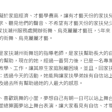
礙於家庭經濟、才藝學費高，讓有才藝天份的家扶
求、聽見他們的聲音、不希望有才藝天份的家扶兒
在家扶潮州服務處開辦街舞、烏克麗麗才藝班，5年來
的街舞、烏克麗麗才藝。
是家扶潮州街舞班的指導老師，是家扶幫助長大的
的幫助，現在的她，經過一番努力後，已是一名專
教學、工作，讓其原生家庭脫離困境，並且，回家
：透過今天的活動，她能夠讓家扶學弟妹有自信站
及過去所有幫助過她的人最大的感恩。
、喜歡跳舞的小萱，夢想自己有朝一日可以站上舞
萱總算圓夢站上舞台表演，讓大家看見有自信、才