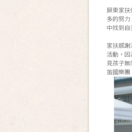
屏東家扶
多的努力
中找到自
家扶感謝
活動，因
見孩子無
笛國樂團