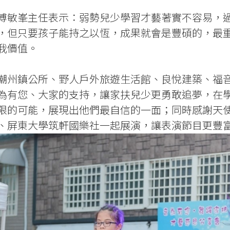
傅敏峯主任表示：弱勢兒少學習才藝著實不容易，
，但只要孩子能持之以恆，成果就會是豐碩的，最
我價值。
潮州鎮公所、野人戶外旅遊生活館、良悅建築、福
為有您、大家的支持，讓家扶兒少更勇敢追夢，在
限的可能，展現出他們最自信的一面；同時感謝天
、屏東大學筑軒國樂社一起展演，讓表演節目更豐