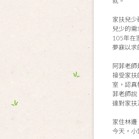
就。
家扶兒少
兒少的需
105年
夢寐以求
阿菲老師
接受家扶
室，認真
菲老師說
達對家扶
家住林邊
今天，小