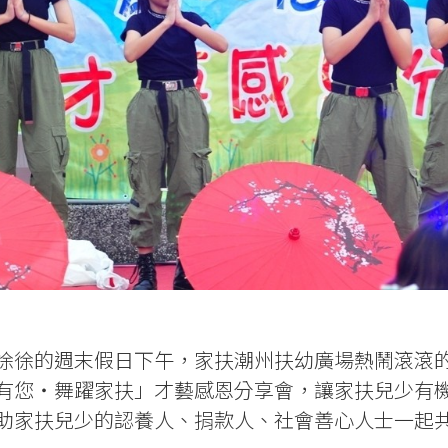
徐徐的週末假日下午，家扶潮州扶幼廣場熱鬧滾滾的
有您・舞躍家扶」才藝感恩分享會，讓家扶兒少有
助家扶兒少的認養人、捐款人、社會善心人士一起