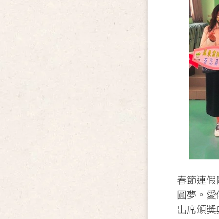
春節連假
圓夢。愛
出席頒獎