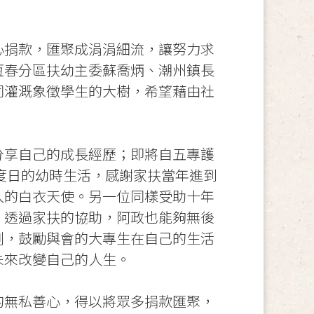
心捐款，匯聚成涓涓細流，讓努力求
恆春分區扶幼主委蘇喬炳、潮州鎮長
同灌溉象徵學生的大樹，希望藉由社
分享自己的成長經歷；即將自五專護
度日的幼時生活，感謝家扶當年進到
人的白衣天使。另一位同樣受助十年
，透過家扶的協助，阿政也能夠無後
例，鼓勵與會的大專生在自己的生活
未來改變自己的人生。
的無私善心，得以將眾多捐款匯聚，