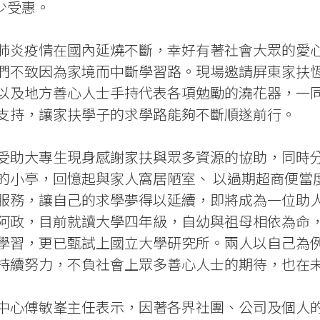
少受惠。
肺炎疫情在國內延燒不斷，幸好有著社會大眾的愛
們不致因為家境而中斷學習路。現場邀請屏東家扶
以及地方善心人士手持代表各項勉勵的澆花器，一
支持，讓家扶學子的求學路能夠不斷順遂前行。
受助大專生現身感謝家扶與眾多資源的協助，同時
的小亭，回憶起與家人窩居陋室、 以過期超商便當
服務，讓自己的求學夢得以延續，即將成為一位助
阿政，目前就讀大學四年級，自幼與祖母相依為命
學習，更已甄試上國立大學研究所。兩人以自己為
持續努力，不負社會上眾多善心人士的期待，也在
中心傅敏峯主任表示，因著各界社團、公司及個人