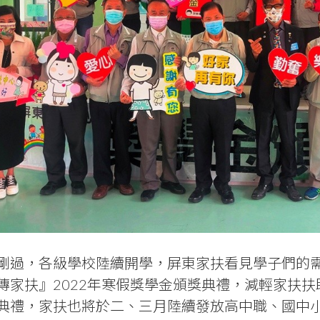
剛過，各級學校陸續開學，屏東家扶看見學子們的
傳家扶』
2022
年寒假獎學金頒獎典禮，減輕家扶扶
典禮，家扶也將於二、三月陸續發放高中職、國中