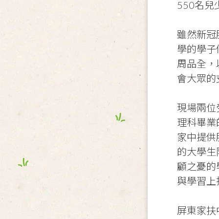
550
名兒
雖然新冠
學的學子
周品全，
會大眾的
現場兩位
理科畢業
家中提供
的大學生
顧之憂的
與學習上
屏東家扶