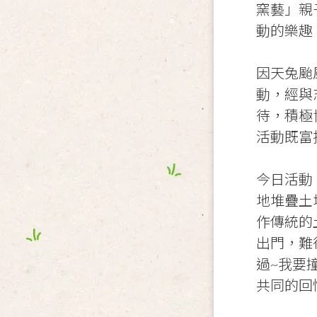
窯藝」親
動的樂趣
因天兔颱
動，經與
待，積極
活動既富
今日活動
地堆疊土
作傳統的
出門，難
過~我要
共同的回