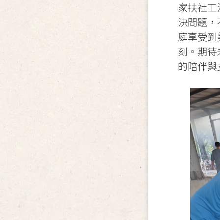
家扶社工
決問題，
庭享受到
刻。期待
的陪伴與