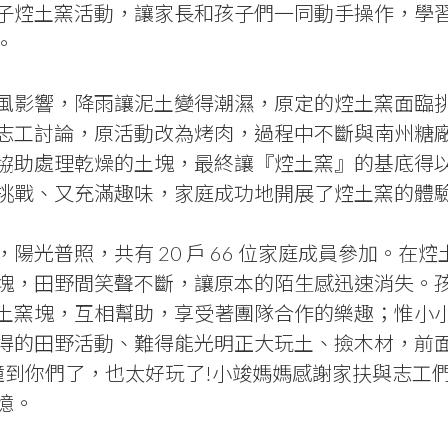
子焢土窯活動，讓家長和孩子們一同動手操作，學
。
風影響，降雨讓泥土變得潮濕，原定的焢土窯面臨
志工討論，原活動改為烤肉，過程中不斷與南州糖
協助處理乾燥的土塊，最終讓『焢土窯』的基底得
挑戰、又充滿趣味，家庭成功地開展了焢土窯的體
，陽光普照，共有 20 戶 66 位家庭成員參加。
塊，田野間笑聲不斷，讓原本的陌生感迅速消失。
土窯塊，互相幫助，享受著團隊合作的樂趣；惟小
得的田野活動、難得能光明正大玩土、撿木材，前
撞到你們了，也太好玩了!小竣媽媽感謝家扶與志工
憶。