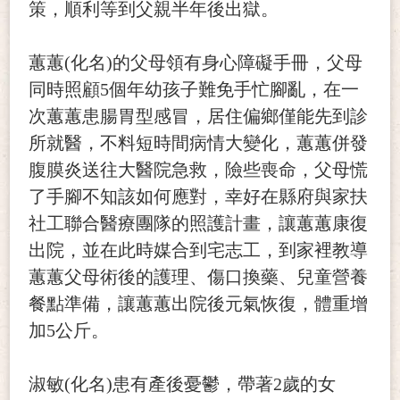
策，順利等到父親半年後出獄。
蕙蕙(化名)的父母領有身心障礙手冊，父母
同時照顧5個年幼孩子難免手忙腳亂，在一
次蕙蕙患腸胃型感冒，居住偏鄉僅能先到診
所就醫，不料短時間病情大變化，蕙蕙併發
腹膜炎送往大醫院急救，險些喪命，父母慌
了手腳不知該如何應對，幸好在縣府與家扶
社工聯合醫療團隊的照護計畫，讓蕙蕙康復
出院，並在此時媒合到宅志工，到家裡教導
蕙蕙父母術後的護理、傷口換藥、兒童營養
餐點準備，讓蕙蕙出院後元氣恢復，體重增
加5公斤。
淑敏(化名)患有產後憂鬱，帶著2歲的女