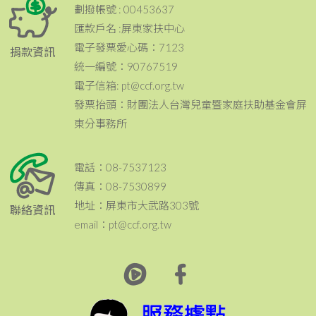
劃撥帳號 : 00453637
匯款戶名 :屏東家扶中心
電子發票愛心碼：7123
捐款資訊
統一編號：90767519
電子信箱: pt@ccf.org.tw
發票抬頭：財團法人台灣兒童暨家庭扶助基金會屏
東分事務所
電話：08-7537123
傳真：08-7530899
地址：屏東市大武路303號
聯絡資訊
email：pt@ccf.org.tw