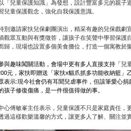
以「兒童保護知識」為發想，設計豐富多元的親子
習兒童保護觀念，強化自我保護意識。
特別邀請家扶兒保劇團演出，精采有趣的兒保戲劇
插觀眾互動與有獎徵答，讓孩子在笑聲中學習保護
而歸，現場也設置多個美食攤位，打造一個寓教於
參與趣味闖關活動，會場中更有多人直接支持「
兒
,200元，家扶即贈送「家扶x貓爪抓多功能收納籃」
眾表示:現今社會仍有耳聞兒虐事件，但該筆愛心捐
的孩子修復傷痛，是一件很值得做的事。
中心傅敏峯主任表示，兒童保護不只是家庭責任，
透過這樣歡樂溫馨的方式，讓更多人了解、關注並