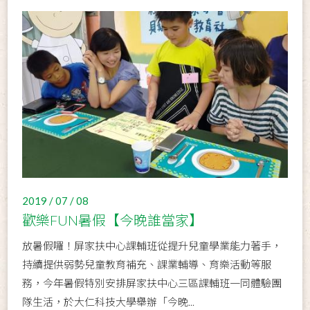
2019 / 07 / 08
歡樂FUN暑假【今晚誰當家】
放暑假囉！屏家扶中心課輔班從提升兒童學業能力著手，
持續提供弱勢兒童教育補充、課業輔導、育樂活動等服
務，今年暑假特別安排屏家扶中心三區課輔班一同體驗團
隊生活，於大仁科技大學舉辦「今晚...