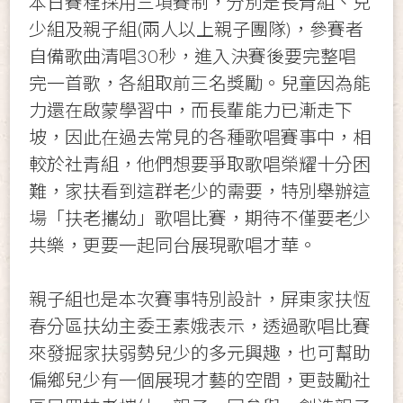
本日賽程採用三項賽制，分別是長青組、兒
少組及親子組(兩人以上親子團隊)，參賽者
自備歌曲清唱30秒，進入決賽後要完整唱
完一首歌，各組取前三名獎勵。兒童因為能
力還在啟蒙學習中，而長輩能力已漸走下
坡，因此在過去常見的各種歌唱賽事中，相
較於社青組，他們想要爭取歌唱榮耀十分困
難，家扶看到這群老少的需要，特別舉辦這
場「扶老攜幼」歌唱比賽，期待不僅要老少
共樂，更要一起同台展現歌唱才華。
親子組也是本次賽事特別設計，屏東家扶恆
春分區扶幼主委王素娥表示，透過歌唱比賽
來發掘家扶弱勢兒少的多元興趣，也可幫助
偏鄉兒少有一個展現才藝的空間，更鼓勵社