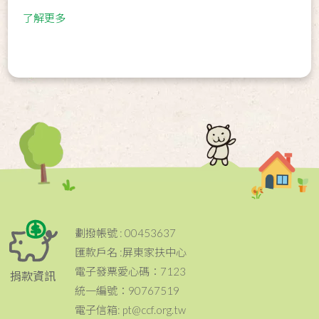
了解更多
劃撥帳號 : 00453637
匯款戶名 :屏東家扶中心
電子發票愛心碼：7123
捐款資訊
統一編號：90767519
電子信箱: pt@ccf.org.tw