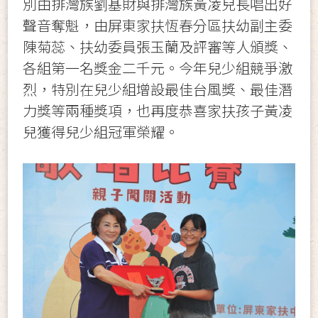
別由排灣族劉基財與排灣族黃凌兒長唱出好
聲音奪魁，由屏東家扶恆春分區扶幼副主委
陳菊蕊、扶幼委員張玉蘭及評審等人頒獎、
各組第一名獎金二千元。今年兒少組競爭激
烈，特別在兒少組增設最佳台風獎、最佳潛
力獎等兩種獎項，也再度恭喜家扶孩子黃凌
兒獲得兒少組冠軍榮耀。