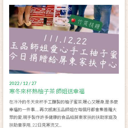
2022 / 12 / 27
寒冬來杯熱柚子茶 師姐送幸福
在冷冷的冬天來杯手工釀製的柚子蜜茶,暖心又暖身,是多麼
幸福的一件事…. 再次感謝玉品師姐在每個月都會集普羅大
眾的愛,親手製作許多健康的食品給屏東家扶的扶助家庭及
扶助童享用, 22日見寒流又...