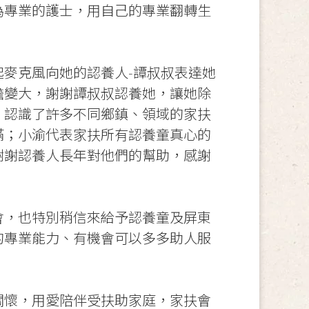
為專業的護士，用自己的專業翻轉生
麥克風向她的認養人-譚叔叔表達她
擔變大，謝謝譚叔叔認養她，讓她除
，認識了許多不同鄉鎮、領域的家扶
滿；小渝代表家扶所有認養童真心的
謝謝認養人長年對他們的幫助，感謝
會，也特別稍信來給予認養童及屏東
的專業能力、有機會可以多多助人服
」
關懷，用愛陪伴受扶助家庭，家扶會