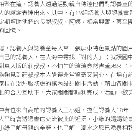
相聚在這，認養人透過活動親自傳達他們對認養童
人的感謝表達出來。其中，有19組認養人與認養童
定期幫助他們的長腿叔叔、阿姨，相當興奮，甚至
的回憶。
場，認養人與認養童每人拿一張屏東特色景點的圖
自己的認養人，在人海中尋找「對的人」；就讀國
到真人版的莊叔叔，不怕生的瑄瑄竟然害羞起來了
能夠見到莊叔叔本人覺得非常驚奇又開心。在場有
家扶在潮州服務處的館內設計關卡活動，藉由各關
此的合力互助下，大家關關都順利完成，活動中歡
中有位來自高雄的認養人王小姐，擔任認養人18年
人平時會透過書信交流彼此的近況，小綠的媽媽從
小綠了解母親的辛勞，也了解「滴水之恩已湧泉相