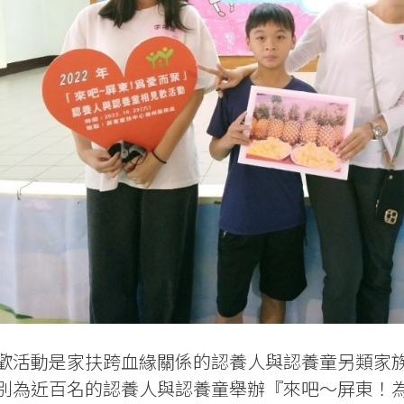
歡活動是家扶跨血緣關係的認養人與認養童另類家
別為近百名的認養人與認養童舉辦『來吧～屏東！