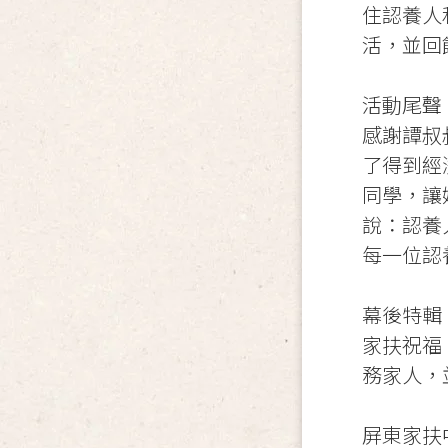
住認養人
活，並回
活動尾聲
感謝譚叔
了得到經
同學，讓
說：認養
每一位認
幕後特輯
家扶祝福
務家人，
屏東家扶