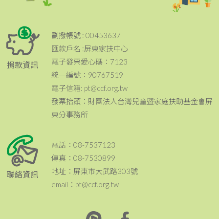
劃撥帳號 : 00453637
匯款戶名 :屏東家扶中心
電子發票愛心碼：7123
捐款資訊
統一編號：90767519
電子信箱: pt@ccf.org.tw
發票抬頭：財團法人台灣兒童暨家庭扶助基金會屏
東分事務所
電話：08-7537123
傳真：08-7530899
地址：屏東市大武路303號
聯絡資訊
email：pt@ccf.org.tw