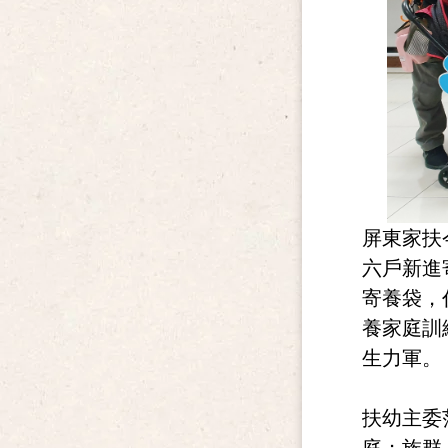
屏東家扶
六戶新進
寄養袋，
養家庭訓
生力軍。
扶幼主委