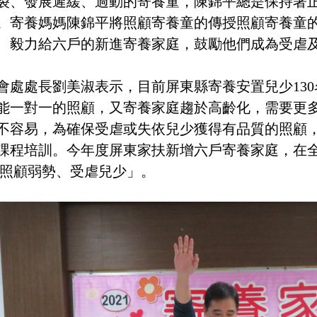
裂、發展遲緩、過動的寄養童，陳錦平總是保持著
。寄養媽媽陳錦平將照顧寄養童的傳授照顧寄養童
、毅力給六戶的新進寄養家庭，鼓勵他們成為受虐
會處處長劉美淑表示，目前屏東縣寄養安置兒少13
能一對一的照顧，又寄養家庭趨於高齡化，需要更
不容易，為確保受虐或失依兒少獲得有品質的照顧
課程培訓。今年度屏東家扶新增六戶寄養家庭，在
 照顧弱勢、受虐兒少」。