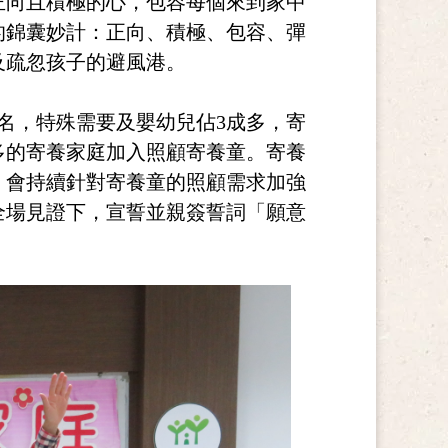
正向且積極的心，包容每個來到家中
的錦囊妙計：正向、積極、包容、彈
及疏忽孩子的避風港。
0名，特殊需要及嬰幼兒佔3成多，寄
多的寄養家庭加入照顧寄養童。寄養
，會持續針對寄養童的照顧需求加強
全場見證下，宣誓並親簽誓詞「願意