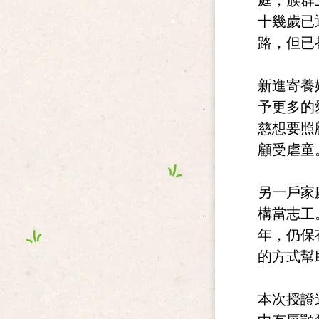
庭；族群
十幾歲已
路，但已
新進寄養
予更多的
慈想要照
顧受虐童
另一戶家
構當志工
年，仍保
的方式幫
本次授證