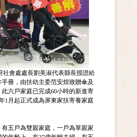
政府社會處處長劉美淑代表縣長授證給
作手冊，由扶幼主委范安煌致贈傘及
此六戶家庭已完成60小時的新進寄
0年1月起正式成為屏東家扶寄養家庭
，有五戶為雙親家庭，一戶為單親家