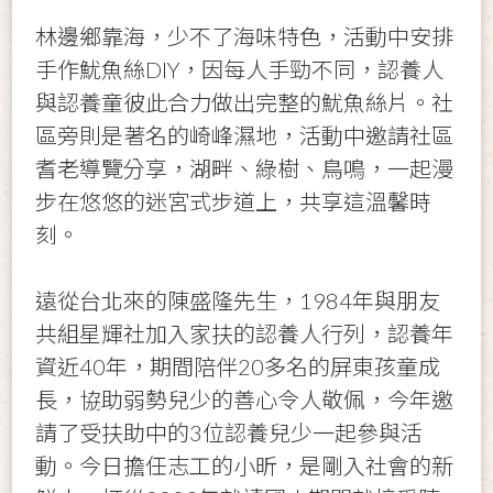
林邊鄉靠海，少不了海味特色，活動中安排
手作魷魚絲DIY，因每人手勁不同，認養人
與認養童彼此合力做出完整的魷魚絲片。社
區旁則是著名的崎峰濕地，活動中邀請社區
耆老導覽分享，湖畔、綠樹、鳥鳴，一起漫
步在悠悠的迷宮式步道上，共享這溫馨時
刻。
遠從台北來的陳盛隆先生，1984年與朋友
共組星輝社加入家扶的認養人行列，認養年
資近40年，期間陪伴20多名的屏東孩童成
長，協助弱勢兒少的善心令人敬佩，今年邀
請了受扶助中的3位認養兒少一起參與活
動。今日擔任志工的小昕，是剛入社會的新