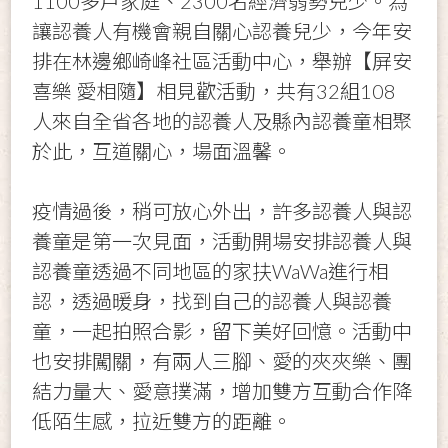
1100多戶家庭、2300名經濟弱勢兒少。為
讓認養人有機會親自關心認養兒少，今年安
排在林邊鄉崎峰社區活動中心，舉辦【屏安
喜樂 愛相隨】相見歡活動，共有32組108
人來自全省各地的認養人及縣內認養童相聚
於此，互道關心，場面溫馨。
疫情過後，稍可放心外出，許多認養人與認
養童是第一次見面，活動開場安排認養人與
認養童透過不同地區的家扶WaWa進行相
認，透過暖身，找到自己的認養人與認養
童，一起拍照合影，留下美好回憶。活動中
也安排闖關，有兩人三腳、愛的夾夾樂、團
結力量大、愛意撲滿，增加雙方互動合作降
低陌生感，拉近雙方的距離。