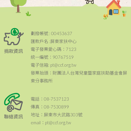
劃撥帳號 : 00453637
匯款戶名 :屏東家扶中心
電子發票愛心碼：7123
捐款資訊
統一編號：90767519
電子信箱: pt@ccf.org.tw
發票抬頭：財團法人台灣兒童暨家庭扶助基金會屏
東分事務所
電話：08-7537123
傳真：08-7530899
地址：屏東市大武路303號
聯絡資訊
email：pt@ccf.org.tw