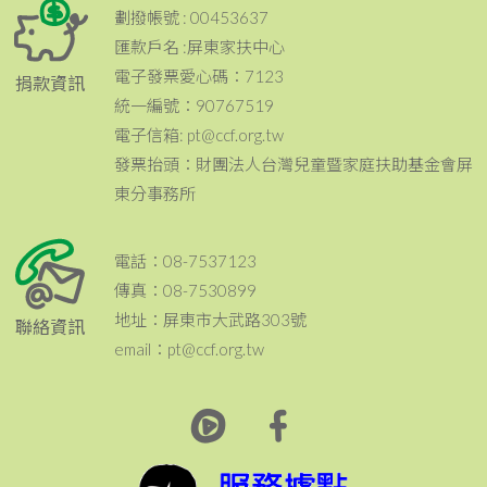
劃撥帳號 : 00453637
匯款戶名 :屏東家扶中心
電子發票愛心碼：7123
捐款資訊
統一編號：90767519
電子信箱: pt@ccf.org.tw
發票抬頭：財團法人台灣兒童暨家庭扶助基金會屏
東分事務所
電話：08-7537123
傳真：08-7530899
地址：屏東市大武路303號
聯絡資訊
email：pt@ccf.org.tw