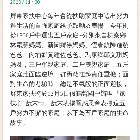
2020 / 11 / 30
屏東家扶中心每年會從扶助家庭中選出努力
過生活的自強家庭給予鼓勵及表揚，今年則
從1300戶中選出五戶家庭~分別來自枋寮鄉
林素慧媽媽、新園鄉徐媽媽、恆春鎮陳進發
爸爸、內埔鄉黃建佐爸爸、瑪家鄉邱文琪媽
媽及，三戶單親家庭、二戶雙親家庭，五戶
家庭雖面臨逆境，都勇敢扛起責任重擔；面
對生命的考驗時，總是不氣餒的正面迎接，
屏東家扶將於12月5日假鶴聲國中辦理
家
『
扶心 歲末情』歲末表揚暨感恩會表揚這五
戶努力不懈的家庭，以下為五戶家庭的生命
故事。