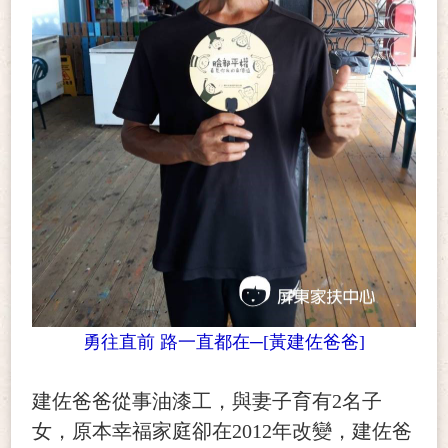
勇往直前 路一直都在─[黃建佐爸爸]
建佐爸爸從事油漆工，與妻子育有2名子
女，原本幸福家庭卻在2012年改變，建佐爸