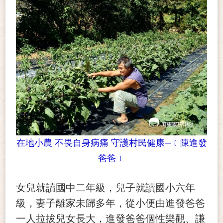
在地小農 不畏自身病痛 守護村民健康─﹝陳進發
爸爸﹞
女兒就讀國中二年級，兒子就讀國小六年
級，妻子離家未歸多年，從小便由進發爸爸
一人拉拔兒女長大，進發爸爸個性樂觀、謙