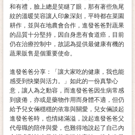
和有禮，臉上總是笑瞇了眼，那有著些魚尾
紋的溫暖笑容讓人印象深刻，平時都在菜園
耕作，並與在地農會合作，進發爸爸對蔬果
的品質十分堅持，因自身患有食道癌，目前
仍在治療控制中，故認為提供最健康有機的
蔬果販售是個重要使命。
進發
爸爸分享：「讓大家吃的健康，我也能
感受到快樂與活力。」如此的一份真摯心
意，讓人為之動容，而
進發
爸爸因生病常感
到疲倦，亦或是藥物作用而身體不適，但仍
給予兒女倆穩穩的依靠與關愛，兒女倆談起
進發爸爸時，也情緒滿溢，說起進發爸爸父
代母職的陪伴與愛，也難得地說起了自己內