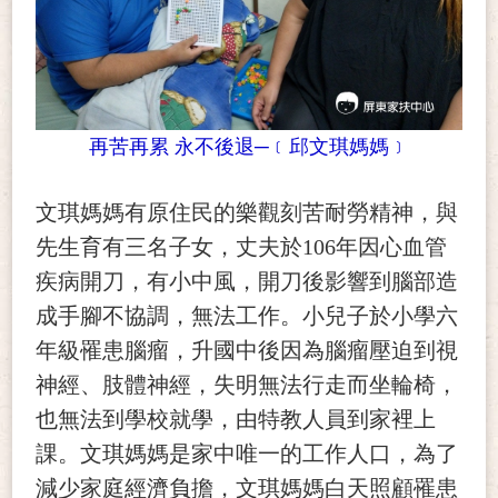
再苦再累 永不後退─﹝邱文琪媽媽﹞
文琪媽媽有原住民的樂觀刻苦耐勞精神，與
先生育有三名子女，丈夫於106年因心血管
疾病開刀，有小中風，開刀後影響到腦部造
成手腳不協調，無法工作。小兒子於小學六
年級罹患腦瘤，升國中後因為腦瘤壓迫到視
神經、肢體神經，失明無法行走而坐輪椅，
也無法到學校就學，由特教人員到家裡上
課。文琪媽媽是家中唯一的工作人口，為了
減少家庭經濟負擔，文琪媽媽白天照顧罹患