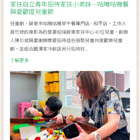
家扶自立青年招待家扶小弟妹— 咕嘰咕嘰餐
與愛歡度兒童節
兒童節，屏東市咕嘰咕嘰早午餐專門店—和平店，工作人
員忙碌的身影為的是要迎接屏東家扶中心40位兒童，創辦
人陳价斌與妻謝錦華要招待這些弱勢兒童共度歡樂兒童
節，並結合圓澤家冷飲店另行招待好...
了解更多