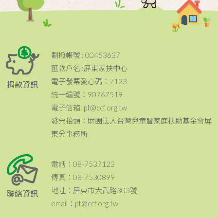
劃撥帳號 : 00453637
匯款戶名 :屏東家扶中心
電子發票愛心碼：7123
捐款資訊
統一編號：90767519
電子信箱: pt@ccf.org.tw
發票抬頭：財團法人台灣兒童暨家庭扶助基金會屏
東分事務所
電話：08-7537123
傳真：08-7530899
地址：屏東市大武路303號
聯絡資訊
email：pt@ccf.org.tw