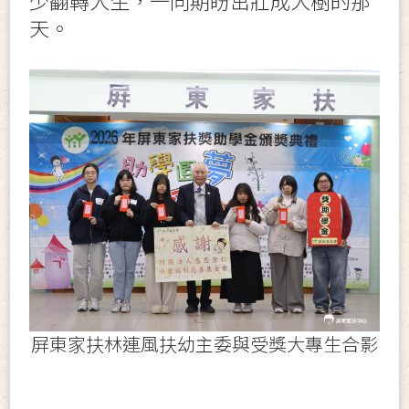
少翻轉人生，一同期盼茁壯成大樹的那
天。
屏東家扶林連風扶幼主委與受獎大專生合影