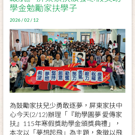
學金勉勵家扶學子
2026 / 02 / 12
為鼓勵家扶兒少勇敢逐夢，屏東家扶中
心今天
(2/12)
辦理「『助學圓夢
愛傳家
扶』
115
年寒假獎助學金頒獎典禮」，
本次以「夢想起飛」為主題，象徵以飛