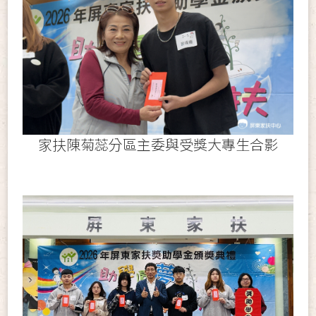
家扶陳菊蕊分區主委與受獎大專生合影