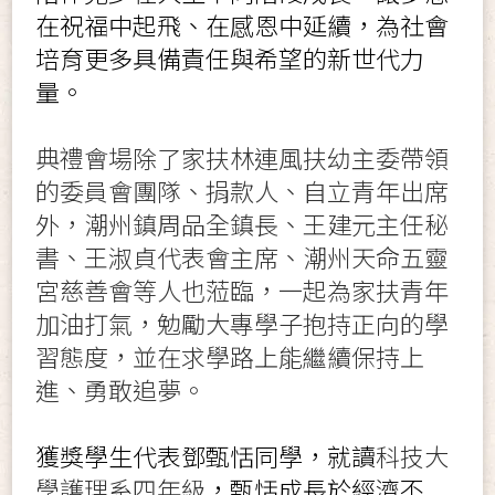
在祝福中起飛、在感恩中延續，為社會
培育更多具備責任與希望的新世代力
量。
典禮會場除了家扶林連風扶幼主委帶領
的委員會團隊、捐款人、自立青年出席
外，潮州鎮周品全鎮長、王建元主任秘
書、王淑貞代表會主席、潮州天命五靈
宮慈善會等人也蒞臨，一起為家扶青年
加油打氣，勉勵大專學子抱持正向的學
習態度，並在求學路上能繼續保持上
進、勇敢追夢。
獲獎學生代表鄧甄恬同學，就讀
科技大
學護理系四年級
，甄恬成長於經濟不