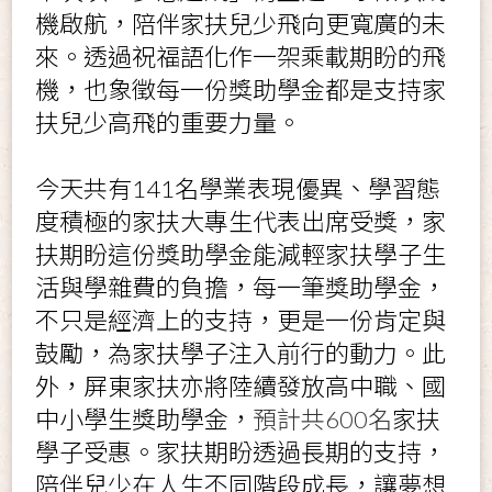
機啟航，陪伴家扶兒少飛向更寬廣的未
來。透過祝福語化作一架乘載期盼的飛
機，也象徵每一份獎助學金都是支持家
扶兒少高飛的重要力量。
今天共有
141
名學業表現優異、學習態
度積極的家扶大專生代表出席受獎，家
扶期盼這份獎助學金能減輕家扶學子生
活與學雜費的負擔，每一筆獎助學金，
不只是經濟上的支持，更是一份肯定與
鼓勵，為家扶學子注入前行的動力。此
外，屏東家扶亦將陸續發放高中職、國
中小學生獎助學金，
預計共
600
名
家扶
學子受惠。家扶期盼透過長期的支持，
陪伴兒少在人生不同階段成長，讓夢想