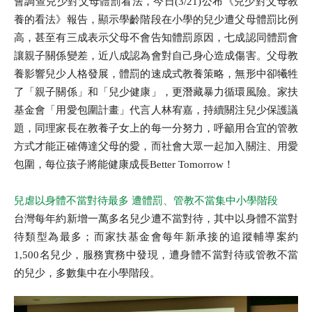
會調查兒少對父母體罰看法，今日(3/21)公布《兒少對父母教
養的看法》報告，顯示學齡階段在小學的兒少遭父母體罰比例
高，甚至有三成表示父母不會告知體罰原因，七成認同體罰會
讓親子關係變差，近八成認為會對自己身心造成傷害。父母教
養影響兒少人格發展，體罰的速成式教養策略，無形中卻犧牲
了「親子關係」和「兒少健康」，更潛藏暴力循環風險。家扶
基金會「用愛包圍計畫」代言人林宥嘉，持續關注兒少保護議
題，同理家長在教養子女上的每一分努力，呼籲用合宜的管教
方式才能正確傳達父母的愛，而社會大眾一起加入關注、用愛
包圍，每位孩子將能健康成長Better Tomorrow！
兒虐以身體不當對待最多 遭體罰、管教不當集中小學階段
台灣每年約新增一萬多名兒少遭不當對待，其中以身體不當對
待類型為最多；而家扶基金會每年新承接的追蹤輔導案約
1,500名兒少，服務實務中發現，遭身體不當對待或管教不當
的兒少，多數集中在小學階段。