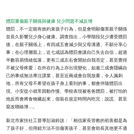
體罰重傷親子關係與健康 兒少問題不減反增
體罰，不一定能有效約束孩子行為，但是會明顯傷害親子關係
並長久影響兒少身心健康。調查指出，小學階段兒少遭受體罰
後，在親子關係上，有四成五會減少與父母溝通、不願分享心
事；在心理層面上，近七成認為體罰會讓自己失去自信，超過
半數容易情緒低落，更有三成左右會開始自我否定，甚至覺得
不被父母疼愛；在外在行為上亦出現變化，如逾三成會隱瞞自
己的事或無法專注課業，甚至近兩成會自我放棄，令人諷刺
地，所有父母不希望在孩子身上看到的事，都會伴隨體罰出
現。小安從小就常因動作慢、學校表現被爸爸體罰，被打怕的
他反而會將食物藏起來，假裝在規定時間內吃完；說謊、甚至
竄改聯絡簿…。
新北市家扶社工督導彭淑鈴說：「相信家長管教的初衷都是為
了孩子好，但用錯方法不但傷害孩子，甚至會助長其他更不適