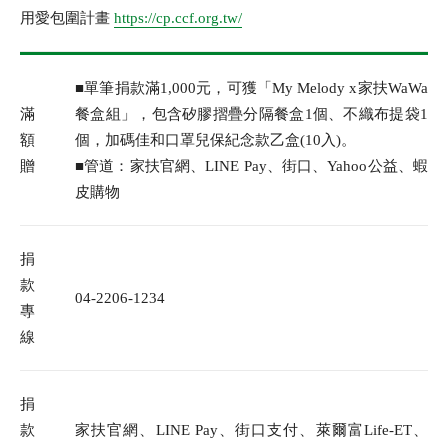
用愛包圍計畫
https://cp.ccf.org.tw/
■單筆捐款滿1,000元，可獲「My Melody x家扶WaWa
滿
餐盒組」，包含矽膠摺疊分隔餐盒1個、不織布提袋1
額
個，加碼佳和口罩兒保紀念款乙盒(10入)。
贈
■管道：家扶官網、LINE Pay、街口、Yahoo公益、蝦
皮購物
捐
款
04-2206-1234
專
線
捐
款
家扶官網、LINE Pay、街口支付、萊爾富Life-ET、