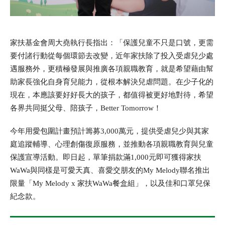
家扶基金會周大堯執行長指出：「保護兒童不只是口號，更需
要付諸行動從每個環節去改變，近年家扶除了投入受虐兒少處
遇服務外，更積極發展與推廣各項親職教育，就是希望藉由幫
全文檢索
助家長強化自身育兒能力，從根本解決兒虐問題。在少子化的
現在，本應該要好好長大的孩子，都值得被更好地對待，希望
各界共同挺父母、陪孩子，Better Tomorrow！
搜尋
今年用愛包圍計畫預計籌募3,000萬元，提供受虐兒少與其家
庭追蹤輔導、心理創傷復原服務，並推動各項親職教育與兒童
熱門關鍵字
保護宣導活動。即日起，單筆捐款滿1,000元即可獲得家扶
WaWa與同樣是可愛天真、喜愛交朋友的My Melody聯名推出
用愛包圍
公益
義賣品
限量「My Melody x 家扶WaWa餐盒組」，以及佳和口罩兒保
無窮
兒童保護
認養
紀念款。