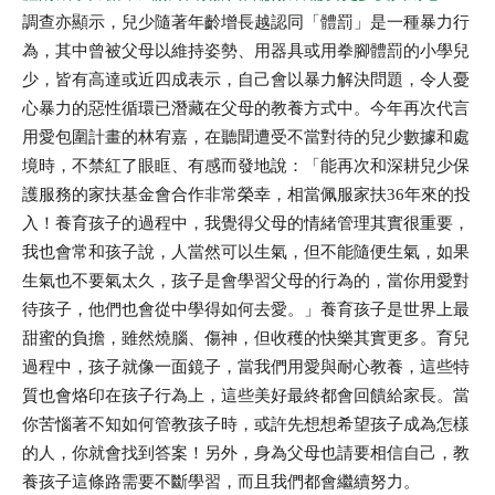
調查亦顯示，兒少隨著年齡增長越認同「體罰」是一種暴力行
為，其中曾被父母以維持姿勢、用器具或用拳腳體罰的小學兒
少，皆有高達或近四成表示，自己會以暴力解決問題，令人憂
心暴力的惡性循環已潛藏在父母的教養方式中。今年再次代言
用愛包圍計畫的林宥嘉，在聽聞遭受不當對待的兒少數據和處
境時，不禁紅了眼眶、有感而發地說：「能再次和深耕兒少保
護服務的家扶基金會合作非常榮幸，相當佩服家扶36年來的投
入！養育孩子的過程中，我覺得父母的情緒管理其實很重要，
我也會常和孩子說，人當然可以生氣，但不能隨便生氣，如果
生氣也不要氣太久，孩子是會學習父母的行為的，當你用愛對
待孩子，他們也會從中學得如何去愛。」養育孩子是世界上最
甜蜜的負擔，雖然燒腦、傷神，但收穫的快樂其實更多。育兒
過程中，孩子就像一面鏡子，當我們用愛與耐心教養，這些特
質也會烙印在孩子行為上，這些美好最終都會回饋給家長。當
你苦惱著不知如何管教孩子時，或許先想想希望孩子成為怎樣
的人，你就會找到答案！另外，身為父母也請要相信自己，教
養孩子這條路需要不斷學習，而且我們都會繼續努力。