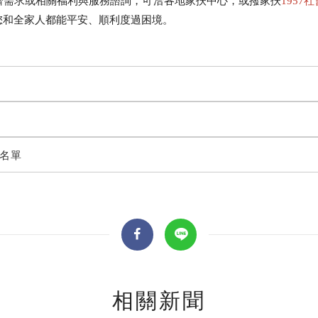
濟需求或相關福利與服務諮詢，可洽各地家扶中心，或撥家扶
1957
您和全家人都能平安、順利度過困境。
獎名單
全文檢索
公益
義賣品
無窮
兒童保護
認
相關新聞