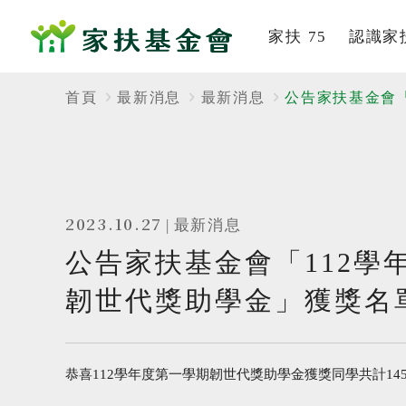
家扶 75
認識家
系列活動
家扶
首頁
最新消息
最新消息
公告家扶基金會
家的故事
組織
董事及
社會
2023.10.27
|
最新消息
公告家扶基金會「112學
歷史
韌世代獎助學金」獲獎名
服務
刊
恭喜112學年度第一學期韌世代獎助學金獲獎同學共計14
影音