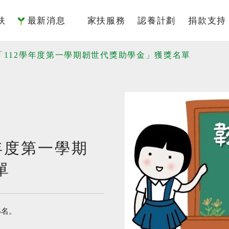
扶
最新消息
家扶服務
認養計劃
捐款支持
簡介
國內服務
認養介紹
捐款專
「112學年度第一學期韌世代獎助學金」獲獎名單
架構
國際服務
我要認養
捐款方
監察人
倡議研究
認養寫真
捐款徵
責信
認養Q&A
捐款 Q&
年度第一學期
沿革
單
據點
物
5名。
專區