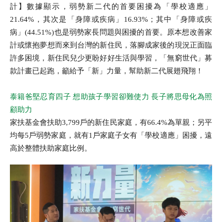
計】數據顯示，弱勢新二代的首要困擾為「學校適應」
21.64%，其次是「身障或疾病」16.93%；其中「身障或疾
病」(44.51%)也是弱勢家長問題與困擾的首要。原本想改善家
計或懷抱夢想而來到台灣的新住民，落腳成家後的現況正面臨
許多困境，新住民兒少更盼好好生活與學習，「無窮世代」募
款計畫已起跑，籲給予「新」力量，幫助新二代展翅飛翔！
泰籍爸堅忍育四子 想助孩子學習卻難使力 長子將思母化為照
顧助力
家扶基金會扶助3,799戶的新住民家庭，有66.4%為單親；另平
均每5戶弱勢家庭，就有1戶家庭子女有「學校適應」困擾，遠
高於整體扶助家庭比例。