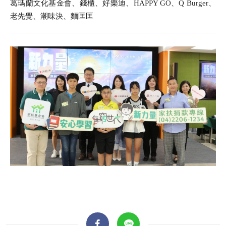
葛瑪蘭文化基金會、錢櫃、好樂迪、HAPPY GO、Q Burger、
老先覺、潮味決、麵匡匡