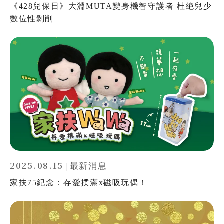
《428兒保日》大淵MUTA變身機智守護者 杜絶兒少
數位性剝削
2025.08.15
|
最新消息
家扶75紀念：存愛撲滿x磁吸玩偶！