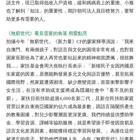
全文檢索
請文件，現已取得低收入戶資格，緩和媽媽肩上的重擔。小雅
也了解到「知法」的重要性，期許朝司法人員目標努力，要幫
助更多有需要的人。
搜尋
《無窮世代》看見需要的角落 用愛點亮
熱門關鍵字
拍攝今年「無窮世代」《新力量》CF的廖家輝導演說：「我來
自澳門、有兩個孩子，對語言與文化的困境非常有感，也對貧
用愛包圍
公益
義賣品
困家長那份為了家人再苦也要站起來的精神相當讚佩，很鼓舞
我…」家扶基金會周大堯執行長表示：「新移民子女因跨國原
無窮
兒童保護
認養
生家庭的因素，原應能夠發展多元文化與語言優勢，甚至拓展
國際視野，然家庭遭遇困境、缺少應變資源，首當衝擊影響子
女生活，在沒有求助或支援將成為隱藏社會中『看不見的貧
窮』。家扶目前扶助超過6,000名新二代，且新住民扶助家庭
背景以來自東南亞國家約佔六成為最多數，因語言隔閡所產生
的教養困擾，對兒少影響層面更深更廣。我們持續提供獎助學
金、學習資源、課輔等協助服務，就是希望孩子即使因貧窮及
語言文化差異因素，都能獲得穩定學習與發展。」為接住這些
被遺忘的孩子，幫助他們逆轉人生，今年《無窮世代》計畫募