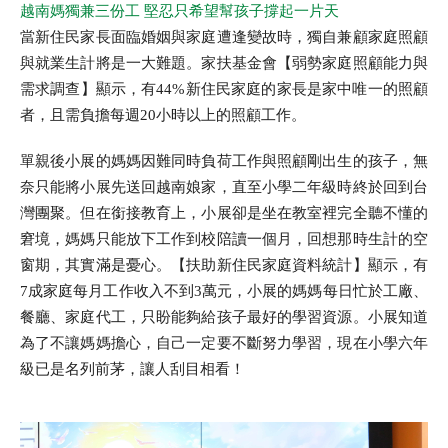
越南媽獨兼三份工 堅忍只希望幫孩子撐起一片天
當新住民家長面臨婚姻與家庭遭逢變故時，獨自兼顧家庭照顧
與就業生計將是一大難題。家扶基金會【弱勢家庭照顧能力與
需求調查】顯示，有44%新住民家庭的家長是家中唯一的照顧
者，且需負擔每週20小時以上的照顧工作。
單親後小展的媽媽因難同時負荷工作與照顧剛出生的孩子，無
奈只能將小展先送回越南娘家，直至小學二年級時終於回到台
灣團聚。但在銜接教育上，小展卻是坐在教室裡完全聽不懂的
窘境，媽媽只能放下工作到校陪讀一個月，回想那時生計的空
窗期，其實滿是憂心。【扶助新住民家庭資料統計】顯示，有
7成家庭每月工作收入不到3萬元，小展的媽媽每日忙於工廠、
餐廳、家庭代工，只盼能夠給孩子最好的學習資源。小展知道
為了不讓媽媽擔心，自己一定要不斷努力學習，現在小學六年
級已是名列前茅，讓人刮目相看！