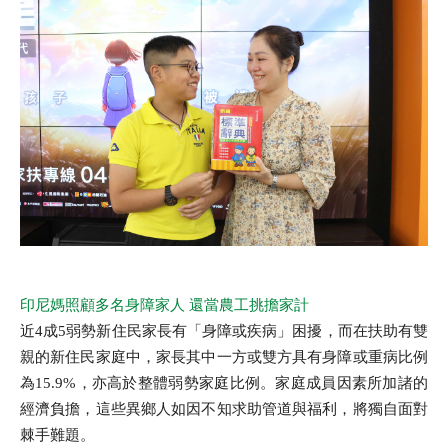
印尼媽照顧多名身障家人 還當農工挑擔家計
近4成5弱勢新住民家長有「身障或疾病」困擾，而在扶助有雙
親的新住民家庭中，家長其中一方或雙方具有身障或重病比例
為15.9%，亦高於整體弱勢家庭比例。家庭成員因素所加諸的
經濟負擔，這些異鄉人如因不知求助管道與福利，將獨自面對
棘手難題。