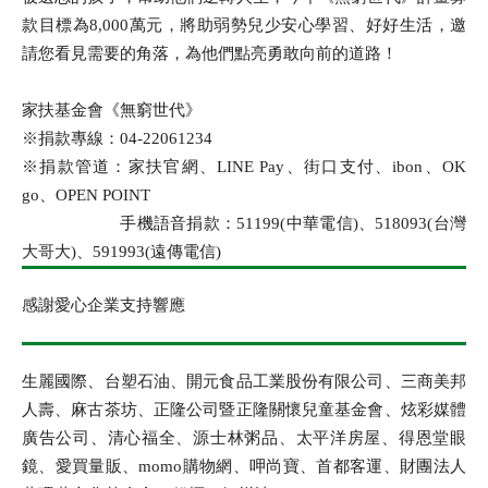
款目標為8,000萬元，將助弱勢兒少安心學習、好好生活，邀
請您看見需要的角落，為他們點亮勇敢向前的道路！
家扶基金會《無窮世代》
※捐款專線：04-22061234
※捐款管道：家扶官網、LINE Pay、街口支付、ibon、OK
go、OPEN POINT
手機語音捐款：51199(中華電信)、518093(台灣
大哥大)、591993(遠傳電信)
感謝愛心企業支持響應
生麗國際、台塑石油、開元食品工業股份有限公司、三商美邦
人壽、麻古茶坊、正隆公司暨正隆關懷兒童基金會、炫彩媒體
廣告公司、清心福全、源士林粥品、太平洋房屋、得恩堂眼
鏡、愛買量販、momo購物網、呷尚寶、首都客運、財團法人