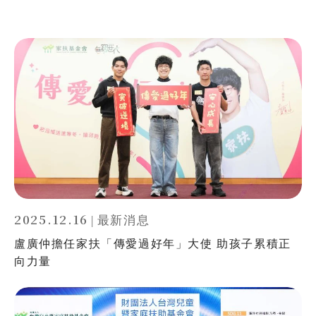
搜尋
熱門關鍵字
用愛包圍
公益
義賣品
無窮
兒童保護
認養
2025.12.16
|
最新消息
盧廣仲擔任家扶「傳愛過好年」大使 助孩子累積正
向力量