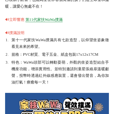
暖，讓愛心無處不在！
🔊
立即響應
第11代家扶WaWa撲滿
🔊
撲滿說明
第十一代家扶WaWa撲滿共有七款造型，以仰望坐姿象徵
看見未來的希望。
規格：PVC材質、電子五金、紙盒包裝17x12x17CM
特色：WaWa頭部可以轉動耍萌，外觀的坐姿造型結合手
機座功能，增添實用性。並特別邀請到童星張絡扉溫暖獻
聲，投幣時透過紅外線感應裝置，還會發出聲音，為你加
油打氣！療癒每一天！