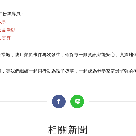
在粉絲專頁：
故事
公益活動
與笑容
全措施，防止類似事件再次發生，確保每一則資訊都能安心、真實地
全文檢索
候，讓我們繼續一起用行動為孩子築夢，一起成為弱勢家庭最堅強的
公益
義賣品
無窮
兒童保護
認
相關新聞