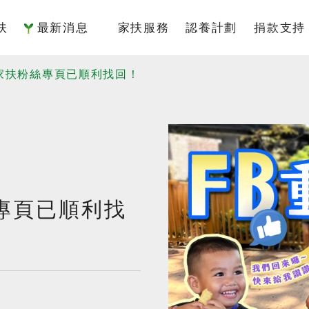
扶
最新消息
家扶服務
認養計劃
捐款支持
簡介
國內服務
認養介紹
捐款專
｜家扶粉絲專頁已順利找回！
架構
國際服務
我要認養
捐款方
監察人
倡議研究
認養寫真
捐款徵
責信
認養Q&A
捐款 Q&
沿革
專頁已順利找
據點
物
專區