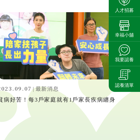
人才招募
幸福小舖
我要認養
認養清單
2023.09.07
|
最新消息
貧病好苦！每3戶家庭就有1戶家長疾病纏身