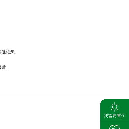
傳遞給您。
後盾。
搜尋
養
我需要幫忙