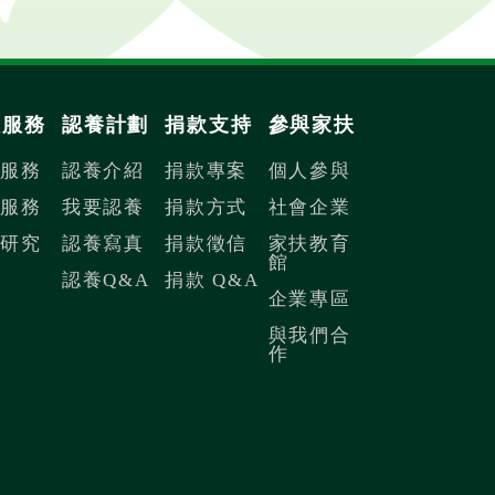
扶服務
認養計劃
捐款支持
參與家扶
內服務
認養介紹
捐款專案
個人參與
際服務
我要認養
捐款方式
社會企業
議研究
認養寫真
捐款徵信
家扶教育
館
認養Q&A
捐款 Q&A
企業專區
與我們合
作