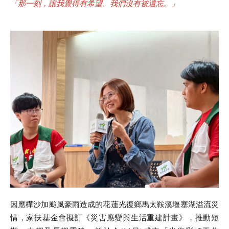
「那一刻，讓我覺得有希望、我們沒有被遺忘。」
因應樺沙加颱風豪雨造成的花蓮光復鄉馬太鞍溪堰塞湖溢流災
情，家扶基金會擬訂《災害應變與生活重建計畫》，推動短