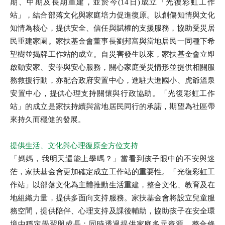
期、中期及長期重建，並於今(14日)成立「光復彩虹工作
站」，結合部落文化與家庭培力促進復原。以創傷知情與文化
知情為核心，提供安全、信任與賦權的支援服務，協助受災居
民重建家園。家扶基金會董事長劉邦富與當地居民一同種下希
望樹並揭牌工作站的成立。自災害發生以來，家扶基金會立即
啟動安家、安學與安心服務，關心家庭受災情形並提供相關服
務救援行動，亦配合政府安置中心，進駐大進國小、虎爺溫泉
安置中心，提供心理支持關懷與行政協助。「光復彩虹工作
站」的成立是家扶持續與當地居民同行的承諾，期望為社區帶
來持久而穩健的發展。
提供生活、文化與心理復原全方位支持
「媽媽，我明天還能上學嗎？」當看到孩子眼中的不安與迷
茫，家扶基金會更加確定成立工作站的重要性。「光復彩虹工
作站」以部落文化為主體推動生活重建，整合文化、教育及在
地組織力量，提供多面向支持服務。家扶基金會將設立兒童服
務空間，提供陪伴、心理支持及課後輔助，協助孩子在安全環
境中穩定學習與成長；同時透過提供家庭多元資源，整合修