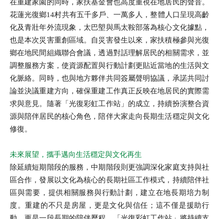
在重建家園的同時，家扶基金會也高度重視在地居民的聲音。
花蓮光復鄉14村共有五千多戶、一萬多人，整體人口呈現高齡
化及青壯年外流現象，太巴塱與馬太鞍部落為核心文化據點，
也是本次災害重創區域。自災害發生以來，家扶積極參與光復
鄉在地民間組織聯合會議，透過對話理解居民的相關需求，並
調整服務方案，使資源配置與行動計劃更貼近當地的生活與文
化脈絡。同時，也與地方夥伴共同簽屬聲明協議，承諾共同討
論並決議重建方向，確保重建工作真正反映在地居民的實際需
求與意見。隨著「光復彩虹工作站」的成立，持續扮演整合資
源與陪伴居民的核心角色，陪伴大家走向長期生活穩定與文化
修復。
未來展望，攜手邁向生活穩定與文化再生
除延續短期階段的服務，中期階段則更強調深化家庭支持與社
全文檢索
區合作，發展以文化為核心的長期社區工作模式，持續陪伴社
區與需要，提供相關服務與行動計劃，建立在地長期培力制
度。重建的不只是房屋，更是文化與信任；這不僅是援助行
搜尋
動，更是一段長期的陪伴歷程。「光復彩虹工作站」將持續支