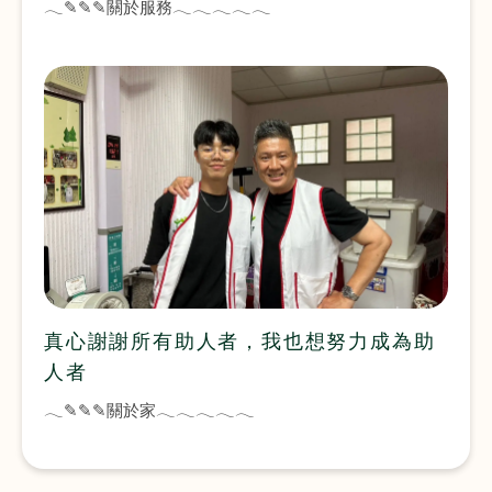
𓂃✎✎✎關於服務𓂃𓂃𓂃𓂃𓂃
真心謝謝所有助人者，我也想努力成為助
人者
𓂃✎✎✎關於家𓂃𓂃𓂃𓂃𓂃