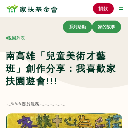
捐款
系列活動
家的故事
返回列表
南高雄「兒童美術才藝
班」創作分享：我喜歡家
扶園遊會!!!
𓂃✎✎✎關於服務𓂃𓂃𓂃𓂃𓂃