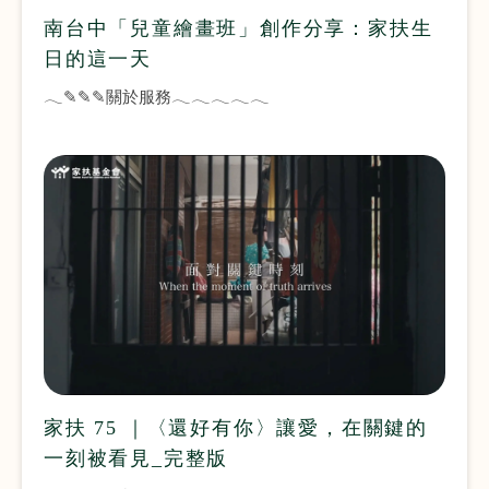
南台中「兒童繪畫班」創作分享：家扶生
日的這一天
𓂃✎✎✎關於服務𓂃𓂃𓂃𓂃𓂃
家扶 75 ｜〈還好有你〉讓愛，在關鍵的
一刻被看見_完整版