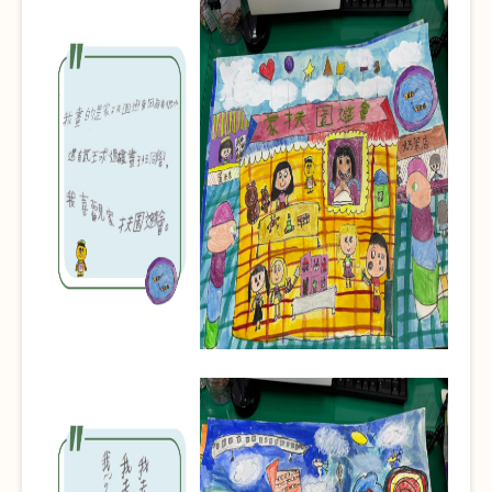
全文檢索
搜尋
熱門關鍵字
用愛包圍
公益
義賣品
無窮
兒童保護
認養