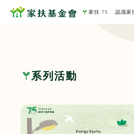
家扶 75
認識家
系列活動
家扶
家的故事
組織
董事及
社會
系列活動
歷史
服務
刊
影音