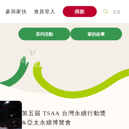
EN
參與家扶
會員登入
捐款
案
個人參與
系列活動
家的故事
式
社會企業
信
家扶教育館
A
企業專區
與我們合作
第五屆 TSAA 台灣永續行動獎
&亞太永續博覽會