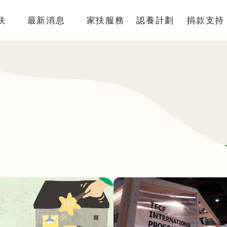
扶
最新消息
家扶服務
認養計劃
捐款支持
簡介
國內服務
認養介紹
捐款專
架構
國際服務
我要認養
捐款方
監察人
倡議研究
認養寫真
捐款徵
責信
認養Q&A
捐款 Q&
沿革
據點
物
專區