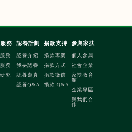
扶服務
認養計劃
捐款支持
參與家扶
內服務
認養介紹
捐款專案
個人參與
際服務
我要認養
捐款方式
社會企業
議研究
認養寫真
捐款徵信
家扶教育
館
認養Q&A
捐款 Q&A
企業專區
與我們合
作