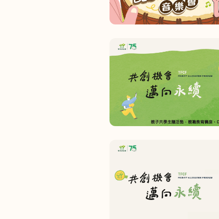
全文檢索
公益
義賣品
無窮
兒童保護
認