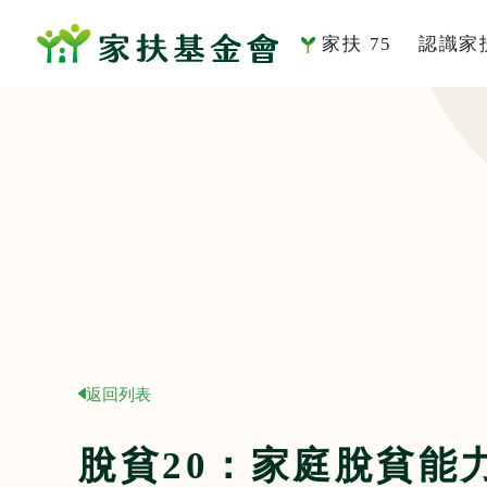
家扶 75
認識家
系列活動
家扶
家的故事
組織
董事及
社會
歷史
服務
返回列表
刊
脫貧20：家庭脫貧能
影音