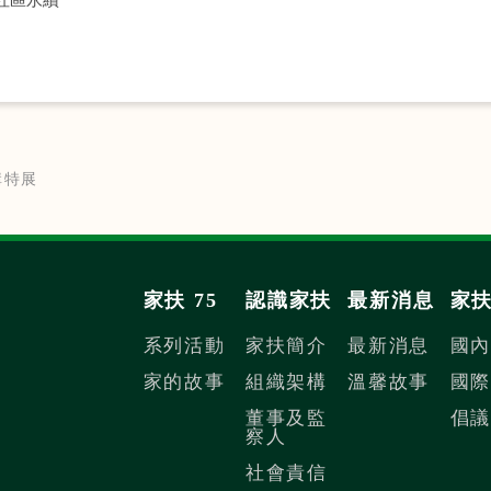
構特展
家扶 75
認識家扶
最新消息
家
系列活動
家扶簡介
最新消息
國
家的故事
組織架構
溫馨故事
國
董事及監
倡
察人
社會責信