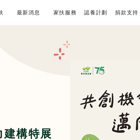
扶
最新消息
家扶服務
認養計劃
捐款支持
簡介
國內服務
認養介紹
捐款專
架構
國際服務
我要認養
捐款方
監察人
倡議研究
認養寫真
捐款徵
責信
認養Q&A
捐款 Q&
沿革
據點
物
力建構特展
專區