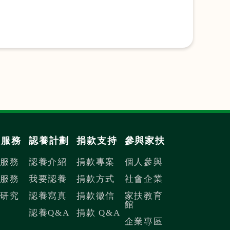
扶服務
認養計劃
捐款支持
參與家扶
內服務
認養介紹
捐款專案
個人參與
際服務
我要認養
捐款方式
社會企業
議研究
認養寫真
捐款徵信
家扶教育
館
認養Q&A
捐款 Q&A
企業專區