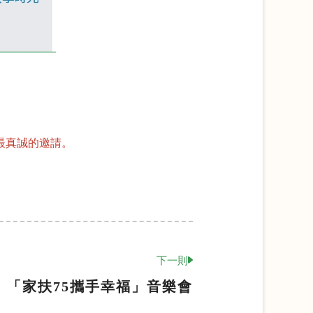
。
最真誠的邀請。
下一則
「家扶75攜手幸福」音樂會