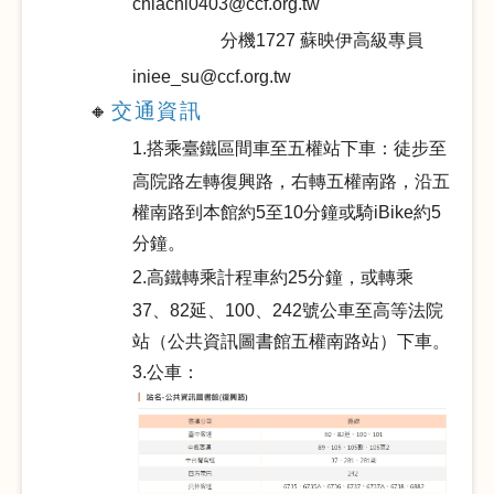
chiachi0403@ccf.org.tw
分機1727 蘇映伊高級專員
iniee_su@ccf.org.tw
交通資訊
🔸
1.
搭乘臺鐵區間車至五權站下車：徒步至
高院路左轉復興路，右轉五權南路，沿五
權南路到本館約5至10分鐘或騎iBike約5
分鐘。
2.
高鐵轉乘計程車約25分鐘，或轉
乘
37、82延、100、242號公車至高等法院
站（公共資訊圖書館五權南路站）下車。
3.公車：