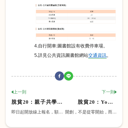
4.
自行開車:圖書館設有收費停車場。
5.
詳見公共資訊圖書館網站
交通資訊
。
上一則
下一則
脫貧20：親子共學主
脫貧20：Youth
題活動
Power青年行動展覽
即日起開放線上報名，額滿
開創，不是從零開始，而是
為止
從「相信有可能」開始。在
台灣，有一群青年正在用行