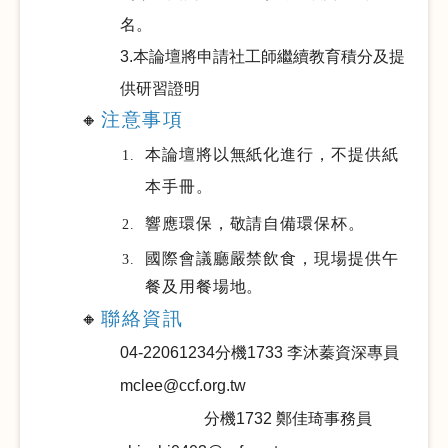
名。
3.本論壇將申請社工師繼續教育積分及提
供研習證明
注意事項
🔸
本論壇將以無紙化進行，不提供紙
本手冊。
響應環保，敬請自備環保杯。
國際會議廳嚴禁飲食，現場提供午
餐及用餐場地。
聯絡資訊
🔸
04-22061234
分機1733 李沐蓁資深專員
mclee@ccf.org.tw
分機1732 鄭佳琦事務員