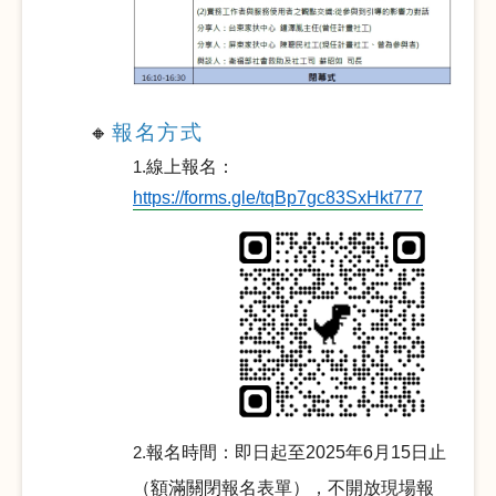
熱門關鍵字
用愛包圍
公益
義賣品
無窮
兒童保護
認養
報名方式
🔸
1.
線上報名：
https://forms.gle/tqBp7gc83SxHkt777
2.
報名時間：即日起至2025年6月15日止
（額滿關閉報名表單），不開放現場報