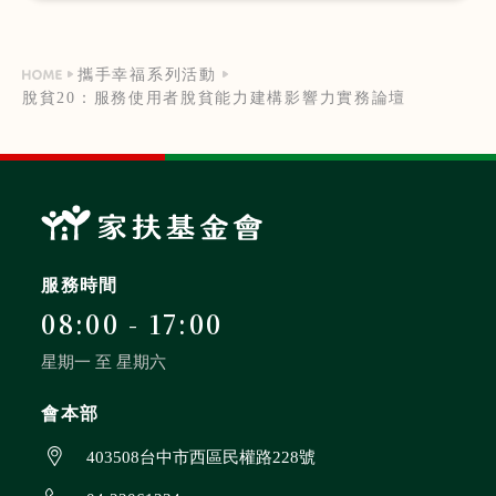
動告訴社會「翻轉命運不是
奇蹟，而是經年累月的努力
攜手幸福系列活動
與堅持」．．．
脫貧20：服務使用者脫貧能力建構影響力實務論壇
服務時間
08:00 - 17:00
星期一 至 星期六
會本部
403508台中市西區民權路228號