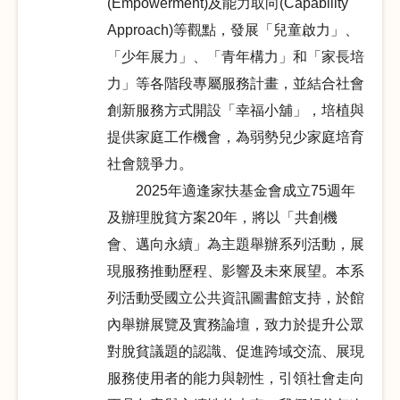
(Empowerment)
及能力取向
(Capability
Approach)
等觀點，發展「兒童啟力」、
「少年展力」、「青年構力」和「家長培
力」等各階段專屬服務計畫，並結合社會
創新服務方式開設「幸福小舖」，培植與
提供家庭工作機會，為弱勢兒少家庭培育
社會競爭力。
2025
年適逢家扶基金會成立75週年
及辦理脫貧方案20年，將以「共創機
會、邁向永續」為主題舉辦系列活動，展
現服務推動歷程、影響及未來展望。本系
列活動受國立公共資訊圖書館支持，於館
內舉辦展覽及實務論壇，致力於提升公眾
對脫貧議題的認識、促進跨域交流、展現
服務使用者的能力與韌性，引領社會走向