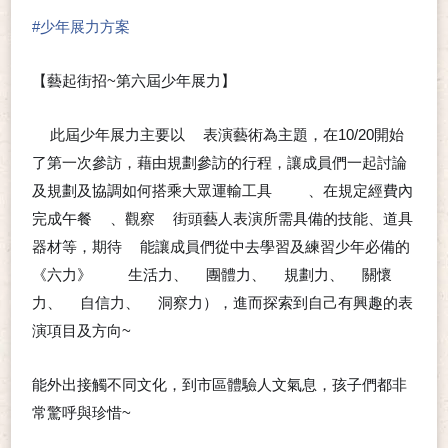
#
少年展力方案
【藝起街招~第六屆少年展力】
此屆少年展力主要以
表演藝術為主題，在10/20開始
📣
➰
了第一次參訪，藉由規劃參訪的行程，讓成員們一起討論
及規劃及協調如何搭乘大眾運輸工具
、在規定經費內
🚆
🚌
完成午餐
、觀察
街頭藝人表演所需具備的技能、道具
🍽
👀
器材等，期待
能讓成員們從中去學習及練習少年必備的
❤
《六力》
生活力、
團體力、
規劃力、
關懷
➰
🔸
🔹
🔸
🔹
力、
自信力、
洞察力），進而探索到自己有興趣的表
🔸
🔹
演項目及方向~
🙂
能外出接觸不同文化，到市區體驗人文氣息，孩子們都非
常驚呼與珍惜~
❤