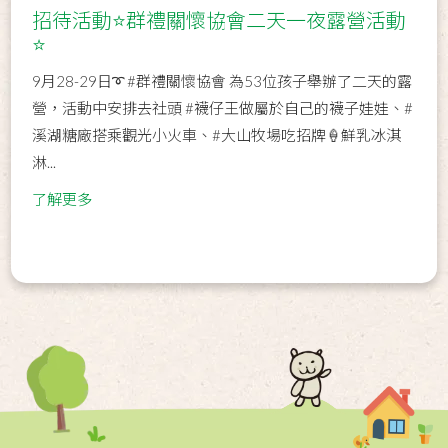
招待活動⭐群禮關懷協會二天一夜露營活動
⭐
9月28-29日➰ #群禮關懷協會 為53位孩子舉辦了二天的露
營，活動中安排去社頭 #襪仔王做屬於自己的襪子娃娃、#
溪湖糖廠搭乘觀光小火車、#大山牧場吃招牌🍦鮮乳冰淇
淋...
了解更多