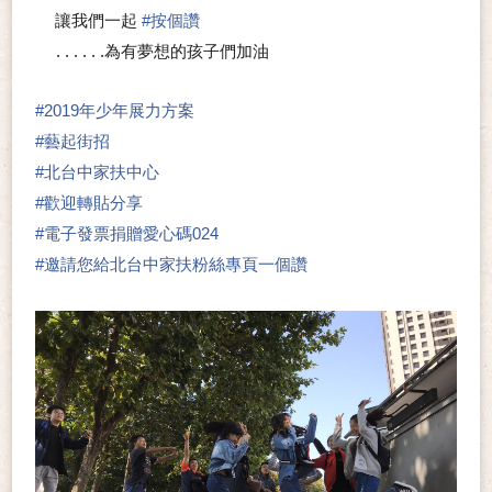
讓我們一起
#
按個讚
🍀
👍
. . . . . .為有夢想的孩子們加油
❣
#
2019年少年展力方案
#
藝起街招
#
北台中家扶中心
#
歡迎轉貼分享
#
電子發票捐贈愛心碼024
#
邀請您給北台中家扶粉絲專頁一個讚
👍