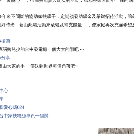
心
及關心
，很高興能參與此次的活動，增添與家人間不一樣的回
❤
❤
多年來不間斷的協助家扶學子，定期頒發助學金及舉辦招待活動，讓
美好時光，藉由此場活動來放鬆及補充能量
，使家庭再次充滿希望
💪
#
按讚
👍
弱勢兒少的台中發電廠一個大大的讚吧~~
😉
#
分享
由大家的手
傳送到世界每個角落吧~
🖐
❤
中心
享
贈愛心碼024
台中家扶粉絲專頁一個讚
👍