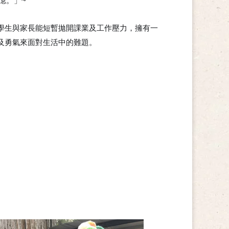
憶。」~
☺
學生與家長能短暫拋開課業及工作壓力，擁有一
及勇氣來面對生活中的難題。