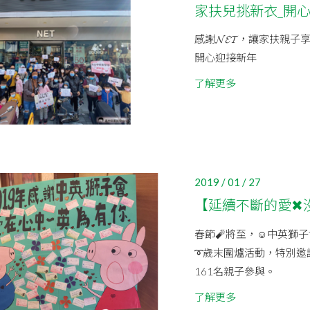
家扶兒挑新衣_開
感謝𝓝𝓔𝓣，讓家扶
開心迎接新年
了解更多
2019 / 01 / 27
【延續不斷的愛✖
春節🧨將至，☺中英獅子
➰歲末圍爐活動，特別邀
161名親子參與。
了解更多