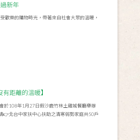
心過新年
親子享受歡樂的購物時光，帶著來自社會大眾的溫暖，
沒有距離的溫暖】
會於108年1月27日假沙鹿竹林土雞城餐廳舉辦
請👉北台中家扶中心扶助之清寒弱勢家庭共50戶