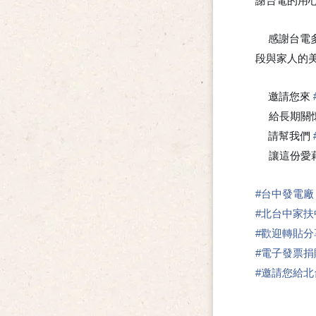
謝台電的用
感謝台電
🙏
段與家人的
邀請您來
🍀
給長期關懷
請幫我們
🍀
讓這份愛藉
#
台中發電廠
#
北台中家扶
#
歡迎轉貼分
#
電子發票捐
#
邀請您給北