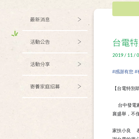
最新消息
台電特
活動公告
2019 / 11 / 
活動分享
#
感謝有您
#
寄養家庭招募
【台電特別
台中發電廠
📣
襄盛舉，不
家扶小良
💬