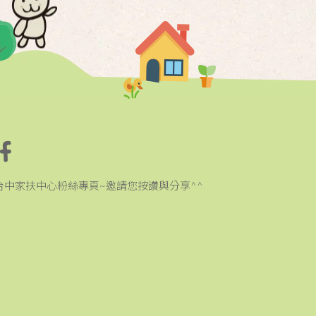
台中家扶中心粉絲專頁~邀請您按讚與分享^^