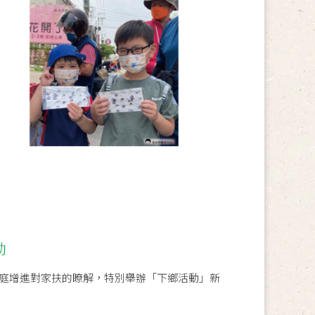
動
庭增進對家扶的瞭解，特別舉辦「下鄉活動」新