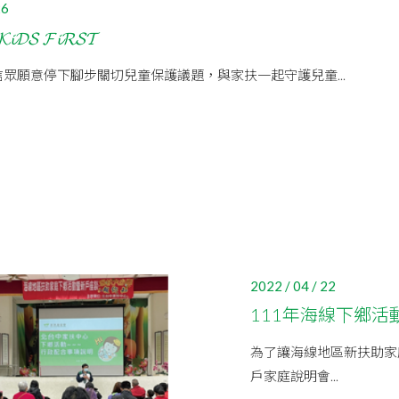
26
𝓢 𝓕𝓲𝓡𝓢𝓣
眾願意停下腳步關切兒童保護議題，與家扶一起守護兒童...
2022 / 04 / 22
111年海線下鄉活
為了讓海線地區新扶助家
戶家庭說明會...