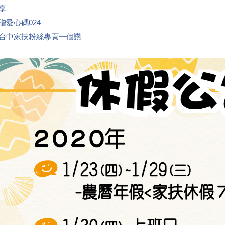
享
贈愛心碼024
台中家扶粉絲專頁一個讚
👍