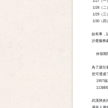
1/27（
🎵
1/28（
🎵
1/29（
🎵
1/30（
💟
如有事，請
⭐
沙鹿服務
⭐
休假期
🙏
🙏
為了讓兒
🌵
您可透過下
195
📞
113
📞
武漢肺炎
❣
過年人潮多