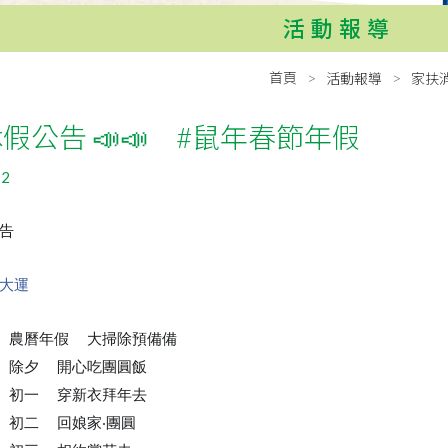
活動報導
首頁
活動報導
家扶
 休假公告 📣📣 #鼠年春節年假
22
告
📣
📣
行大運
四）農曆年假
大掃除預備備
❤
五）除夕
開心吃團圓飯
❤
六）初一
穿新衣拜年去
❤
日）初二
回娘家‧團圓
❤