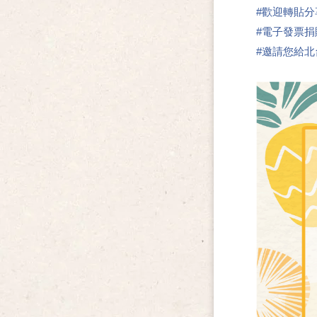
#
歡迎轉貼分
#
電子發票捐
#
邀請您給北