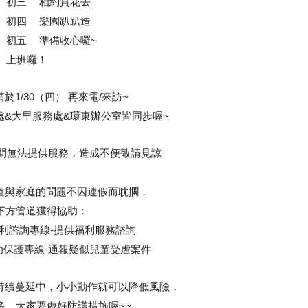
一）初三
相約賞花去
❤
二）初四
樂園趴趴造
❤
三）初五
準備收心囉~
❤
四）上班囉！
於1/30（四） 再來電/來訪~
處&大里服務處&環東辦公室皆同步喔~
間無法提供服務，造成不便敬請見諒
🙏
🙏
童與家庭的問題不因連假而耽擱，
方管道獲得協助：
7福利諮詢專線-提供福利服務諮詢
婦幼保護專線-通報疑似兒童受虐案件
持續蔓延中，小小動作就可以降低風險，
，大家要做好防護措施喔~~