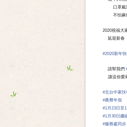
口罩戴
🔹
不怕麻
🔹
2020祝福大
鼠迎新春
🧨
#
2020新年
請幫我們
🍀
讓這份愛藉
#
北台中家扶
#
農曆年假
#
1月23日至
#
1月30日
#
服務處同步