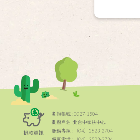
劃撥帳號 : 0027-1504
劃撥戶名 :北台中家扶中心
服務專線 : （04）2523-2704
捐款資訊
傳真電話 : （04）2523-2734