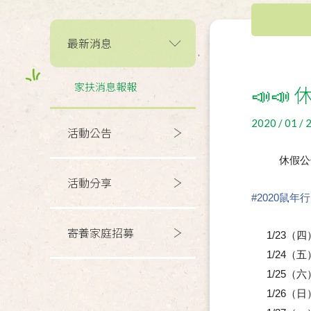
最新消息
家扶消息報報
📣📣
2020 / 01 / 
活動公告
休假公
📣
📣
活動分享
#
2020鼠年
寄養家庭招募
1/23（
🎵
1/24（
🎵
1/25（
🎵
1/26（
🎵