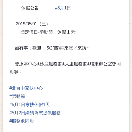
休假公告
#
5月1日
📣
📣
📣
📣
2019/05/01（三）
🎵
國定假日-勞動節，休假 1 天~
➰
😉
如有事，歡迎
5/2(四)再來電／來訪~
⭕
➰
😊
豐原本中心&沙鹿服務處&大里服務處&環東辦公室皆同
⭐
步喔~
#
北台中家扶中心
#
勞動節
#
5月1日家扶休假1天
#
5月2日繼續為您提供服務
#
服務處同步