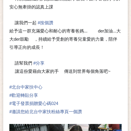
☺️
安心無牽掛的認真上課
💕
讓我們一起
#
按個讚
🍀
👍
給予這一群充滿愛心和耐心的寄養爸媽...
der加油...大
🈵
🈵
大der鼓勵
，持續給予受創的寄養兒童愛的力量，陪伴
👏
引導正向的成長！
請幫我們
#
分享
🍀
讓這份愛藉由大家的手
傳送到世界每個角落吧~
🖐
❤
#
北台中家扶中心
#
歡迎轉貼分享
#
電子發票捐贈愛心碼024
#
邀請您給北台中家扶粉絲專頁一個讚
👍