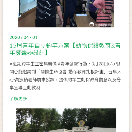
2020 / 04 / 01
15屆青年自立釣竿方案【動物保護教育&青
年發聲📣設計】
⭐近期釣竿生正密集籌備 #青年發聲行動，3月28日(六) 很
開心能邀請到「關懷生命協會-動保教育扎根計畫」召集人
👉萬宸禎老師前來授課，提供釣竿生動保教育觀念以及分
享宣導互動教材...
了解更多