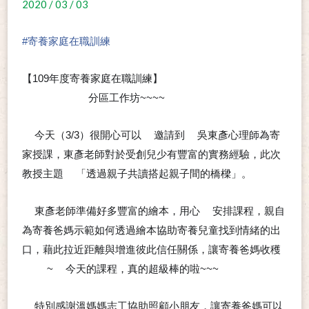
2020 / 03 / 03
#
寄養家庭在職訓練
【109年度寄養家庭在職訓練】
分區工作坊~~~~
➡️
➡️
😁
今天（3/3）很開心可以
邀請到
吳東彥心理師為寄
📣
👉
➰
家授課，東彥老師對於受創兒少有豐富的實務經驗，此次
教授主題
「透過親子共讀搭起親子間的橋樑」。
➰
東彥老師準備好多豐富的繪本，用心
安排課程，親自
⭐️
❤️
為寄養爸媽示範如何透過繪本協助寄養兒童找到情緒的出
口，藉此拉近距離與增進彼此信任關係，讓寄養爸媽收穫
~
今天的課程，真的超級棒的啦~~~
🈵
🈵
🙂
👍
👍
特別感謝溫媽媽志工協助照顧小朋友，讓寄養爸媽可以