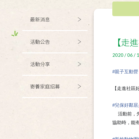
最新消息
【走進
活動公告
2020 / 06 / 
活動分享
#
親子互動營
寄養家庭招募
【走進社區好
#
兒保好鄰居
活動前，
⭐
協助時，能