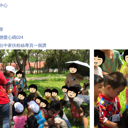
中心
享
贈愛心碼024
台中家扶粉絲專頁一個讚
👍