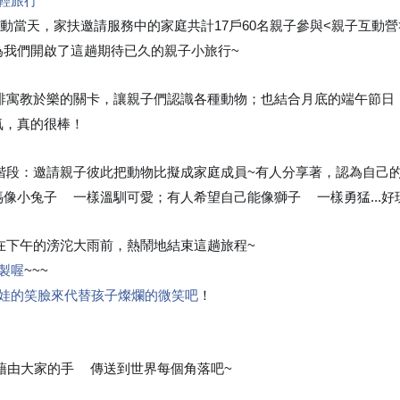
輕旅行
日)活動當天，家扶邀請服務中的家庭共計17戶60名親子參與<親子互動
為我們開啟了這趟期待已久的親子小旅行~
💗
排寓教於樂的關卡，讓親子們認識各種動物；也結合月底的端午節日，
氛，真的很棒！
👍
階段：邀請親子彼此把動物比擬成家庭成員~有人分享著，認為自己
媽像小兔子
一樣溫馴可愛；有人希望自己能像獅子
一樣勇猛..
🐰
🦁
在下午的滂沱大雨前，熱鬧地結束這趟旅程~
💗
製喔
~~~
娃的笑臉來代替孩子燦爛的微笑吧
！
由大家的手
傳送到世界每個角落吧~
🖐
❤