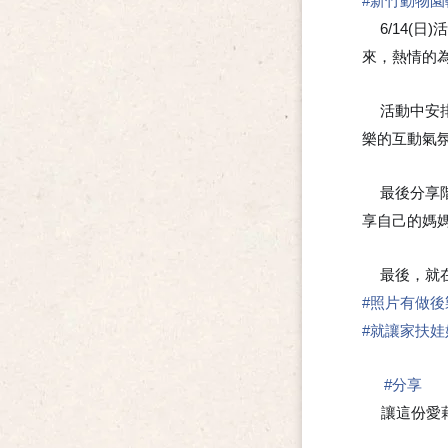
#
新竹動物園
6/14(
⭐
來，熱情的
活動中安
⭐
樂的互動氣
最後分享
⭐
享自己的媽
最後，就
⭐
#
照片有做後
#
就讓家扶娃
#
分享
🍀
讓這份愛藉