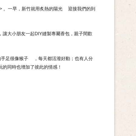
營> 。一早，新竹就用炙熱的陽光
迎接我們的到
🌞
讓大小朋友一起DIY縫製專屬香包，親子間歡
的手足很像猴子
，每天都活潑好動；也有人分
🐵
.好玩的同時也增加了彼此的情感！