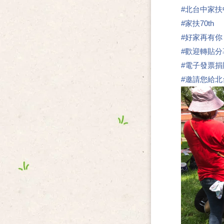
#
北台中家扶
#
家扶70th
#
好家再有你
#
歡迎轉貼分
#
電子發票捐
#
邀請您給北