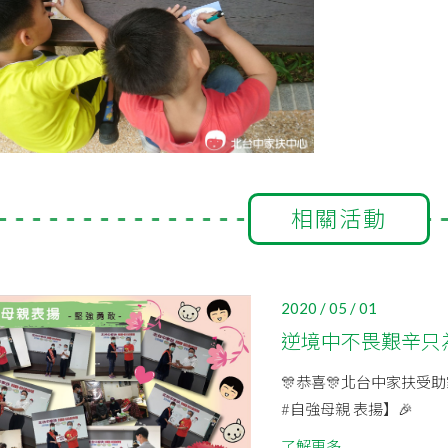
相關活動
2020 / 05 / 01
逆境中不畏艱辛只
🎊恭喜🎊北台中家扶受助
#自強母親 表揚】🎉
了解更多