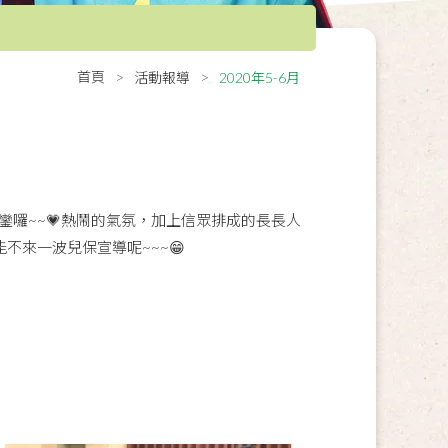
首頁
活動報導
2020年5-6月
 回鑾囉~~💗熱鬧的氣氛，加上信眾排成的長長人
能不來一波兒保宣導呢~~~😁