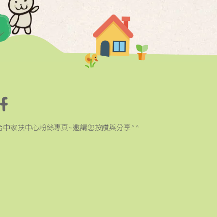
台中家扶中心粉絲專頁~邀請您按讚與分享^^