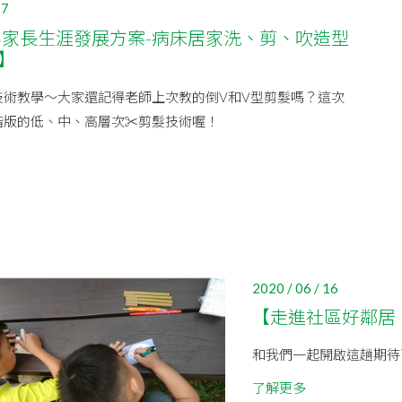
17
0年家長生涯發展方案-病床居家洗、剪、吹造型
)】
技術教學～大家還記得老師上次教的倒V和V型剪髮嗎？這次
階版的低、中、高層次✂剪髮技術喔！
2020 / 06 / 16
【走進社區好鄰居，
和我們一起開啟這趟期待
了解更多