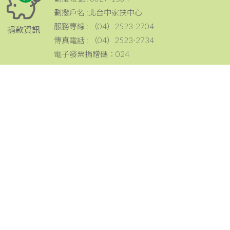
劃撥戶名 :北台中家扶中心
服務專線 : （04）2523-2704
捐款資訊
傳真電話 : （04）2523-2734
電子發票捐贈碼：024
電話：（04）2523-2704
傳真：（04）2523-2734
地址：420 台中市豐原區豐原大道三段199號
聯絡資訊
email：tcc@ccf.org.tw
北台中家扶中心粉絲專頁~邀請您按讚與分享^^