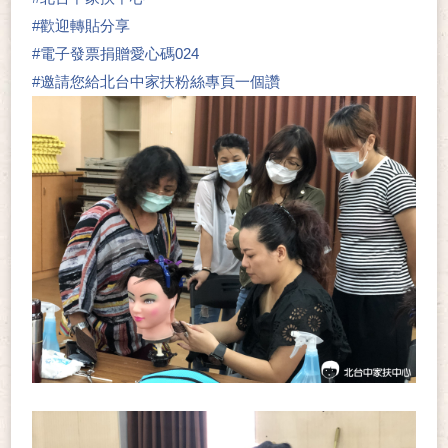
#
歡迎轉貼分享
#
電子發票捐贈愛心碼024
#
邀請您給北台中家扶粉絲專頁一個讚
👍