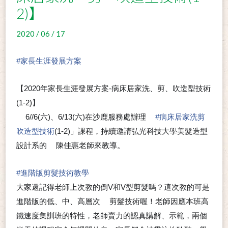
2)】
2020 / 06 / 17
#
家長生涯發展方案
【2020年家長生涯發展方案-病床居家洗、剪、吹造型技術
(1-2)】
6//6(六)、6/13(六)在沙鹿服務處辦理
#
病床居家洗剪
👍
👉
吹造型技術
(1-2)」課程，持續邀請弘光科技大學美髮造型
設計系的
陳佳惠老師來教導。
➰
#
進階版剪髮技術教學
大家還記得老師上次教的倒V和V型剪髮嗎？這次教的可是
進階版的低、中、高層次
剪髮技術喔！老師因應本班高
✂
鐵速度集訓班的特性，老師賣力的認真講解、示範，兩個