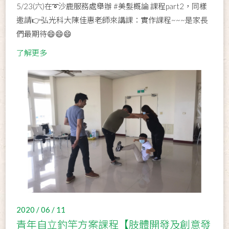
5/23(六)在➰沙鹿服務處舉辦 #美髮概論 課程part2，同樣
邀請👉弘光科大陳佳惠老師來講課：實作課程~~~是家長
們最期待😄😄😄
了解更多
2020 / 06 / 11
青年自立釣竿方案課程【肢體開發及創意發