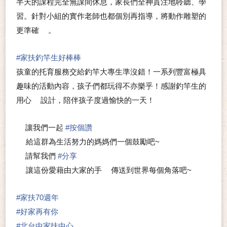
半天的課程完全無課間休息，家長們全神貫注地聆聽、學
習。針對小組的實作老師也都個別再指導，將動作雕塑的
更準確
。
👍
#
家扶釣竿生好棒棒
孩童的托育服務交給釣竿大專生準沒錯！一系列豐富極具
趣味的活動內容，孩子們都玩得不亦樂乎！感謝釣竿生的
用心
設計，陪伴孩子度過愉快的一天！
❤
讓我們一起
#
按個讚
🍀
👍
給這群為生活努力的媽媽們一個鼓勵吧~
❤
請幫我們
#
分享
🍀
讓這份愛藉由大家的手
傳送到世界每個角落吧~
🖐
❤
#
家扶70週年
#
好家再有你
#
北台中家扶中心