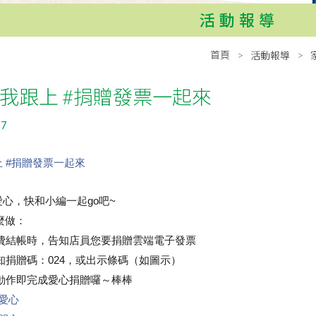
活動報導
首頁
活動報導
K我跟上 #捐贈發票一起來
07
上
#
捐贈發票一起來
心，快和小編一起go吧~
😉
麼做：
物消費結帳時，告知店員您要捐贈雲端電子發票
告知捐贈碼：024，或出示條碼（如圖示）
小動作即完成愛心捐贈囉～棒棒
👍
愛心