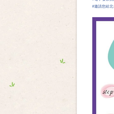
#
邀請您給北