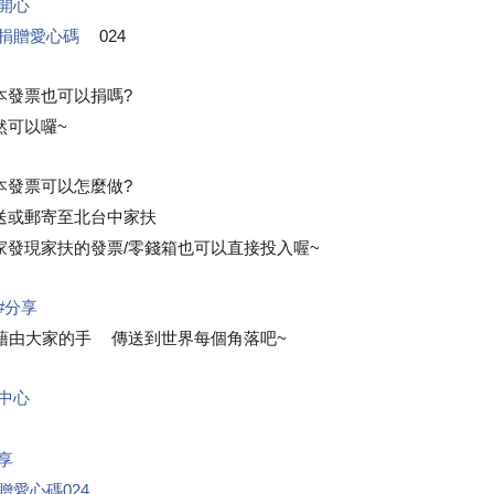
開心
捐贈愛心碼
024
👉
本發票也可以捐嗎?
然可以囉~
😁
本發票可以怎麼做?
送或郵寄至北台中家扶
家發現家扶的發票/零錢箱也可以直接投入喔~
😉
#
分享
由大家的手
傳送到世界每個角落吧~
🖐
❤
中心
享
贈愛心碼024