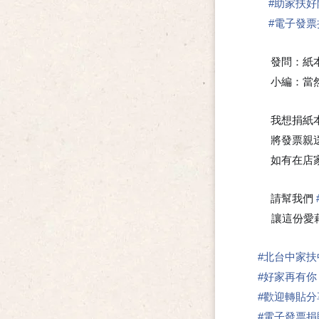
#
助家扶好
#
電子發票
發問：紙
🤔
小編：當
📢
我想捐紙
📣
將發票親
💗
如有在店
💗
請幫我們
🍀
讓這份愛藉
#
北台中家扶
#
好家再有你
#
歡迎轉貼分
#
電子發票捐