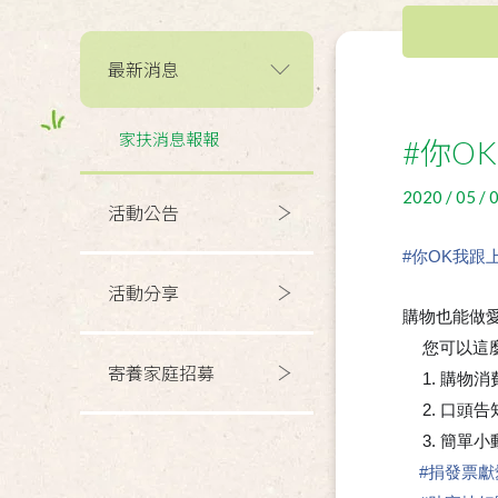
最新消息
家扶消息報報
#你O
2020 / 05 / 
活動公告
#
你OK我跟
活動分享
購物也能做愛
您可以這
📣
寄養家庭招募
1. 購
💗
2. 口頭
💗
3. 簡單
💗
#
捐發票獻