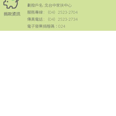
劃撥戶名 :北台中家扶中心
服務專線 : （04）2523-2704
捐款資訊
傳真電話 : （04）2523-2734
電子發票捐贈碼：024
電話：（04）2523-2704
傳真：（04）2523-2734
地址：420 台中市豐原區豐原大道三段199號
聯絡資訊
email：tcc@ccf.org.tw
北台中家扶中心粉絲專頁~邀請您按讚與分享^^