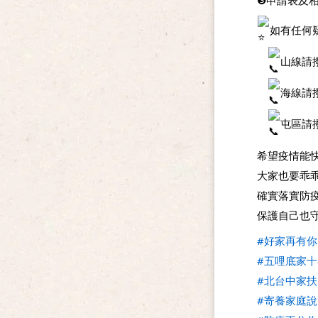
❸申請表及相
如有任何
山線請撥打
海線請撥打
屯區請撥打
希望疫情能
大家也要乖
確實落實防
保護自己也
#好家再有你
#五哩底家
#北台中家扶
#寄養家庭