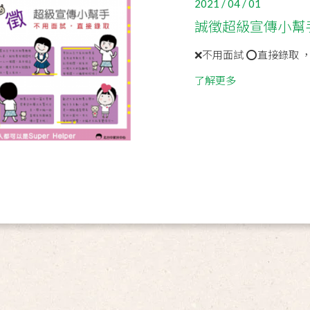
2021 / 04 / 01
誠徵超級宣傳小幫手Su
❌不用面試 ⭕直接錄取 ，
了解更多