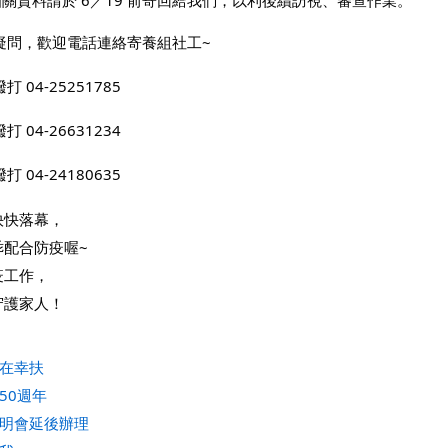
關資料請於 6／19 前寄回給我們，以利後續訪視、審查作業。
疑問，歡迎電話連絡寄養組社工~
 04-25251785
 04-26631234
 04-24180635
快快落幕，
乖配合防疫喔~
疫工作，
守護家人！
十在幸扶
50週年
說明會延後辦理