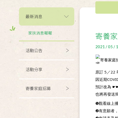
最新消息
家扶消息報報
寄養家
2021 / 05 / 
活動公告
寄養家庭
活動分享
原訂 5／2
因近期COVI
預計改為 ☛
寄養家庭招募
也將再發送
❶觀看線上
❷有意願者，