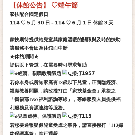
【休館公告】 ♡端午節
家扶配合國定假日
𝟭𝟭𝟰 ♡ 𝟱 月 𝟯𝟬 日 ~ 𝟭𝟭𝟰 ♡ 𝟲 月 𝟭 日 休館 𝟯 天
家扶期待提供給兒童與家庭溫暖的關懷與及時的扶助
讓服務不會因為休館而中斷
★休館期間★
提供以下管道，在需要時可尋求幫助
經濟、親職教養議題
撥打𝟭𝟵𝟱𝟳
若你本身或所知家庭有18歲以下兒童，正面臨經濟、
親職教養問題，請改撥打由「家扶基金會」承接之
「衛福部1957福利諮詢專線」，專線服務人員提供福
利服務及資源連結等服務。
兒童虐待、保護議題
撥打𝟭𝟭𝟯
若您要通報疑似兒童受虐之事件，請直接撥打「113婦
幼保護專線」進行通報。