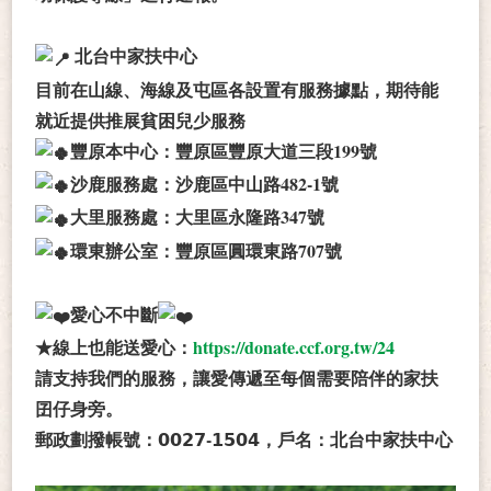
北台中家扶中心
目前在山線、海線及屯區各設置有服務據點，期待能
就近提供推展貧困兒少服務
豐原本中心：豐原區豐原大道三段199號
沙鹿服務處：沙鹿區中山路482-1號
大里服務處：大里區永隆路347號
環東辦公室：豐原區圓環東路707號
愛心不中斷
★線上也能送愛心：
https://donate.ccf.org.tw/24
請支持我們的服務，讓愛傳遞至每個需要陪伴的家扶
囝仔身旁。
郵政劃撥帳號：𝟬𝟬𝟮𝟳-𝟭𝟱𝟬𝟰，戶名：北台中家扶中心