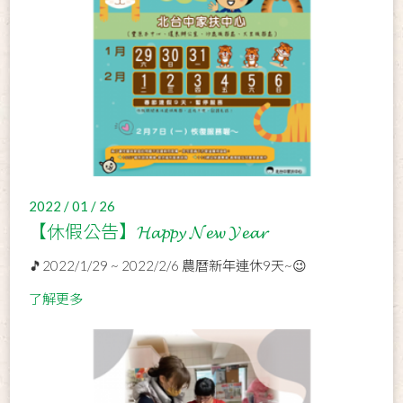
2022 / 01 / 26
【休假公告】𝓗𝓪𝓹𝓹𝔂 𝓝𝓮𝔀 𝓨𝓮𝓪𝓻
🎵2022/1/29 ~ 2022/2/6 農曆新年連休9天~😉
了解更多