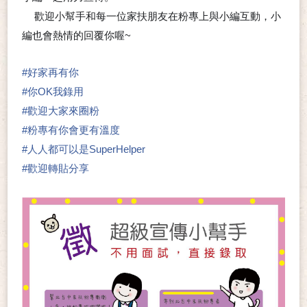
歡迎小幫手和每一位家扶朋友在粉專上與小編互動，小
▶
編也會熱情的回覆你喔~
❤
#
好家再有你
#
你OK我錄用
#
歡迎大家來圈粉
#
粉專有你會更有溫度
#
人人都可以是SuperHelper
#
歡迎轉貼分享