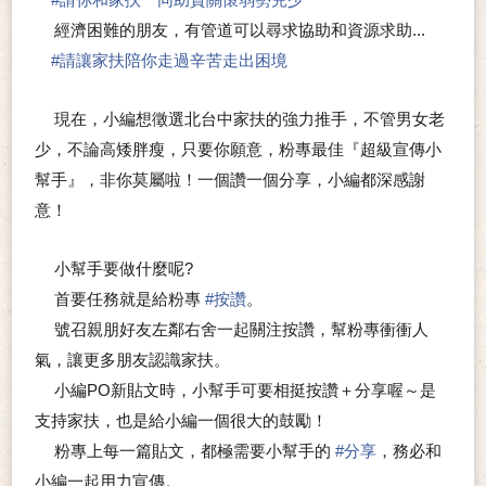
經濟困難的朋友，有管道可以尋求協助和資源求助...
▶
#
請讓家扶陪你走過辛苦走出困境
現在，小編想徵選北台中家扶的強力推手，不管男女老
📣
少，不論高矮胖瘦，只要你願意，粉專最佳『超級宣傳小
幫手』，非你莫屬啦！一個讚一個分享，小編都深感謝
意！
小幫手要做什麼呢?
🤔
首要任務就是給粉專
#
按讚
。
▶
號召親朋好友左鄰右舍一起關注按讚，幫粉專衝衝人
▶
氣，讓更多朋友認識家扶。
小編PO新貼文時，小幫手可要相挺按讚＋分享喔～是
▶
支持家扶，也是給小編一個很大的鼓勵！
粉專上每一篇貼文，都極需要小幫手的
#
分享
，務必和
▶
小編一起用力宣傳。