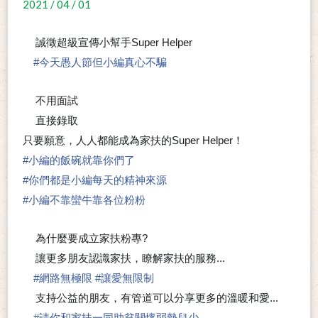
2021 / 04 / 01
誠徵超級宣傳小幫手Super Helper
🔍
#
今天愚人節但小編真心不騙
不用面試
❌
直接錄取
⭕
只要願意，人人都能成為家扶的Super Helper！
#
小編的飯碗就靠你們了
#
你們都是小編每天的精神來源
#
小編不靠蠻牛靠各位粉粉
為什麼要成立家扶粉專?
🤔
讓更多朋友認識家扶，瞭解家扶的服務...
▶
#
網路無極限
#
讓愛無限制
支持公益的朋友，有管道可以分享更多的溫暖和愛...
▶
#
請你和家扶一同助貧關懷弱勢兒少