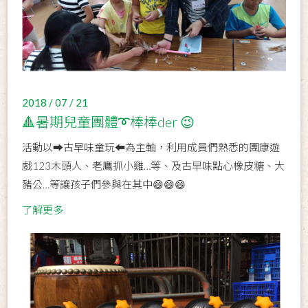
2018 / 07 / 21
🔺暑期兒童團體➰棒棒der 😉
活動以➡古早味童玩⬅為主軸，利用成員們熟悉的團康遊
戲123木頭人、老鷹抓小雞…等、及古早味點心橡皮糖、大
豬公…等讓孩子們參與在其中😄😄😄
了解更多