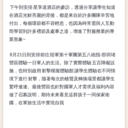
下午則安排
星享道酒店的參訪，透過分享讓學生知道
在酒店光鮮亮麗的背後，都是來自於許多團隊辛苦地
付出，每個環節都不容輕忽，也因為時常需與人互動
而學習到許多禮節及處事之道，增進了對服務業的專
業形象~
8月21日則安排前往
陸軍第十軍團第五八砲指-部圳堵
營區體驗一日軍人的生活。除了實際體驗
五百障礙設
施，也特別啟用
射擊模擬體驗館
讓學生體驗在不同情
境下進行
射擊，隨著每次的槍聲及轉換場景都讓學生
驚呼連連。最後營區也針對國軍人才需求及福利內容
做了召募說明，期待未來看見這群孩子一同保家衛
國，在軍旅生活中實現自我