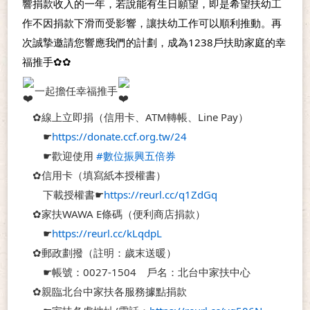
響捐款收入的一年，若說能有生日願望，即是希望扶幼工
作不因捐款下滑而受影響，讓扶幼工作可以順利推動。再
次誠摯邀請您響應我們的計劃，成為1238戶扶助家庭的幸
福推手✿✿
一起擔任幸福推手
　✿線上立即捐（信用卡、ATM轉帳、Line Pay）
　　☛
https://donate.ccf.org.tw/24
　　☛歡迎使用 
#數位振興五倍券
　✿信用卡（填寫紙本授權書）
　　下載授權書☛
https://reurl.cc/q1ZdGq
　✿家扶WAWA E條碼（便利商店捐款）
　　☛
https://reurl.cc/kLqdpL
　✿郵政劃撥（註明：歲末送暖）
　　☛帳號：0027-1504　戶名：北台中家扶中心
　✿親臨北台中家扶各服務據點捐款