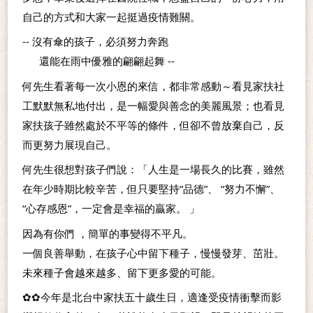
自己的方式和大家一起挺過疫情難關。
-- 沒有傘的孩子，必須努力奔跑
      還能在雨中優雅的翩翩起舞 --
何先生看著每一次小恩的來信，都非常感動～看見家扶社
工默默無私地付出，是一幅愛與善念的美麗風景；也看見
家扶孩子雖然處於不平等的條件，但卻不曾放棄自己，反
而更努力展現自己。
何先生很想對孩子們說：「人生是一場長久的比賽，雖然
在年少時期比較辛苦，但只要堅持“品德”、 “努力不懈”、
“心存感恩”，一定會是幸福的贏家。 」
因為有你們 ，簡單的事變得不平凡。
一個良善舉動，在孩子心中留下種子，慢慢發芽、茁壯。
未來種子會越來越多、留下更多愛的可能。
✿✿今年是北台中家扶五十歲生日，適逢受疫情衝擊而影