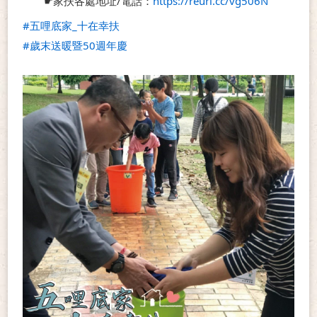
　　☛家扶各處地址/電話：
https://reurl.cc/vg506N
#五哩底家_十在幸扶
#歲末送暖暨50週年慶