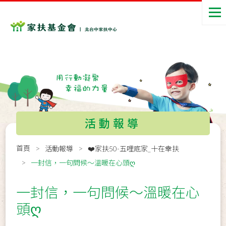
活動報導
首頁
活動報導
❤️家扶50-五哩底家_十在幸扶
一封信，一句問候～溫暖在心頭ღ
一封信，一句問候～溫暖在心
頭ღ