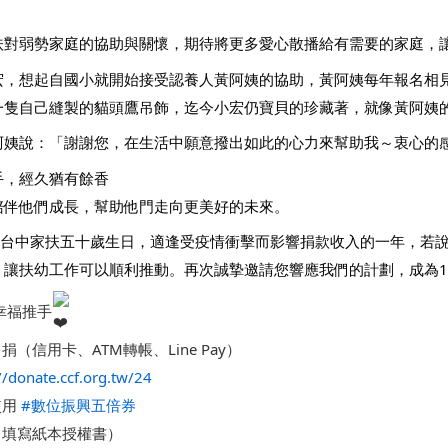
扶對弱勢家庭的協助與關懷，期待將更多愛心散播給有需要的家庭，
宏，想起自國小就開始接受認養人黃阿姨的協助，黃阿姨每年報名相
一隻自己縫製的貓頭鷹吊飾，迄今小宏仍寶貝的珍藏著，就像黃阿姨
阿姨說：「謝謝您，在生活中願意撥出如此的心力來幫助我～衷心的感
手，經久猶有餘香
陪伴他們成長，幫助他門走向更美好的未來。
北台中家扶五十歲生日，適逢受疫情衝擊而影響捐款收入的一年，若
，讓扶幼工作可以順利推動。再次誠摯邀請您響應我們的計劃，成為1
幸福推手
（信用卡、ATM轉帳、Line Pay）
//donate.ccf.org.tw/24
用 
#數位振興五倍券
（填寫紙本授權書）