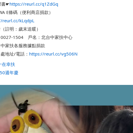
權書☛
https://reurl.cc/q1ZdGq
WA E條碼（便利商店捐款）
//reurl.cc/kLqdpL
撥（註明：歲末送暖）
0027-1504　戶名：北台中家扶中心
台中家扶各服務據點捐款
處地址/電話：
https://reurl.cc/vg506N
十在幸扶
50週年慶