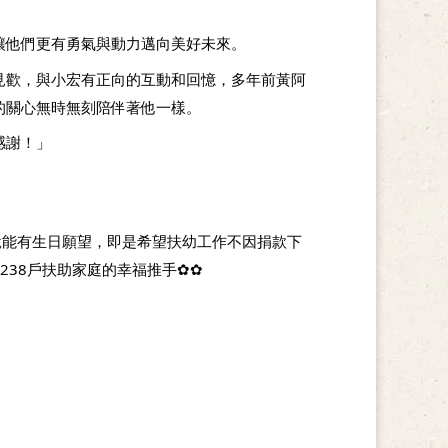
讓他們更有勇氣與動力邁向美好未來。
見歡，與小宏有正向的互動和回憶，多年前黃阿
的關心無時無刻陪伴著他一樣。
謝！」 
說能有生日願望，即是希望扶幼工作不因捐款下
238戶扶助家庭的幸福推手✿✿