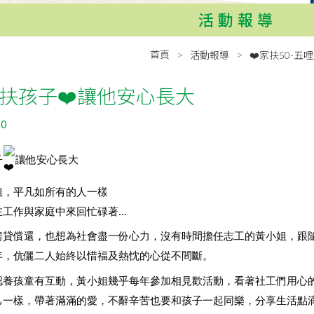
活動報導
首頁
活動報導
❤️家扶50-五
扶孩子❤️讓他安心長大
30
子
讓他安心長大
姐，平凡如所有的人一樣
工作與家庭中來回忙碌著...
房貸償還，也想為社會盡一份心力，沒有時間擔任志工的黃小姐，跟
年，伉儷二人始終以惜福及熱忱的心從不間斷。
認養孩童有互動，黃小姐幾乎每年參加相見歡活動，看著社工們用心
己一樣，帶著滿滿的愛，不辭辛苦也要和孩子一起同樂，分享生活點