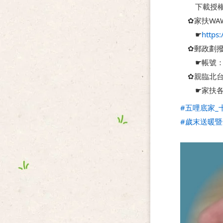
　　下載授
　✿家扶WA
　　☛
https:
　✿郵政劃
　　☛帳號：
　✿親臨北
　　☛家扶各
#五哩底家_
#歲末送暖暨