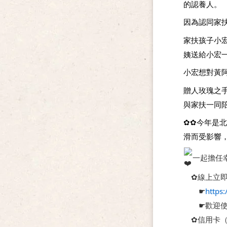
的認養人。
因為認同家
家扶孩子小
姨送給小宏
小宏想對黃
贈人玫瑰之
與家扶一同
✿✿今年是
滑而受影響
一起擔任
　✿線上立即捐
　　☛
https:
　　☛歡迎使
　✿信用卡