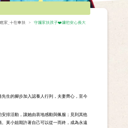
哩底家_十在幸扶
守護家扶孩子❤️讓他安心長大
隨先生的腳步加入認養人行列，夫妻齊心，至今
的安排活動，讓她由衷地感動與佩服；見到其他
滴。黃小姐期許著自己可以從一而終，成為永遠