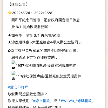
【休假公告】
2022/2/26 ~ 2022/2/28
　因和平紀念日連假，配合政府國定假日休息
　於 3/1 開始恢復服務喔～
★如有事，請於 3/1 再來電/來訪
★沙鹿服務處&大里服務處&環東辦公室皆同步
✿為了讓兒童與家庭的問題不因連假而耽擱，
　您可透過下方管道獲得協助：
1957福利諮詢專線-提供福利服務諮詢
113婦幼保護專線-通報疑似兒童受虐案件
#愛心不打烊
放假期間想捐款怎麼辦？
歡迎大家使用『
#線上捐款
』或『
#WaWa_E條碼捐款
』
幫助弱勢孩童，給予一份穩定生活