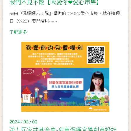
我們不見不散【啾愛你❤愛心市集】
📣由『溫媽媽志工隊』舉辦的 #2020愛心市集，就在這週
日（9/20）要開麥啦~~~
了解更多
2024 / 03 / 02
第九屆家扶基金會-兒童保護宣導創意設計