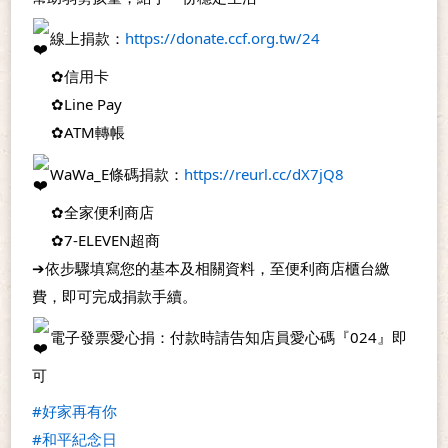
線上捐款：
https://donate.ccf.org.tw/24
　 ✿信用卡
　 ✿Line Pay
　 ✿ATM轉帳
WaWa_E條碼捐款：
https://reurl.cc/dX7jQ8
　 ✿全家便利商店
　 ✿7-ELEVEN超商
➔依步驟填寫您的基本及相關資料，至便利商店櫃台繳
費，即可完成捐款手續。
電子發票愛心捐：付款時請告知店員愛心碼『024』即
可
#好家再有你
#和平紀念日