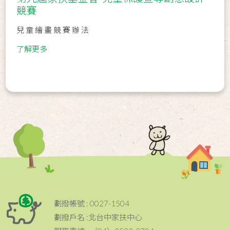
競賽
兒 童 繪 畫 競 賽 辦 法
了解更多
劃撥帳號 : 0027-1504
劃撥戶名 :北台中家扶中心