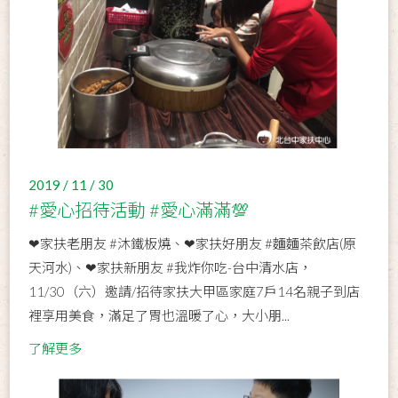
2019 / 11 / 30
#愛心招待活動 #愛心滿滿💯
❤家扶老朋友 #沐鐵板燒、❤家扶好朋友 #麵麵茶飲店(原
天河水)、❤家扶新朋友 #我炸你吃-台中清水店，
11/30（六）邀請/招待家扶大甲區家庭7戶14名親子到店
裡享用美食，滿足了胃也溫暖了心，大小朋...
了解更多