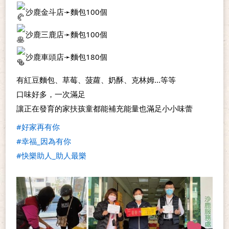
沙鹿金斗店➛麵包100個
沙鹿三鹿店➛麵包100個
沙鹿車頭店➛麵包180個
有紅豆麵包、草莓、菠蘿、奶酥、克林姆...等等
口味好多，一次滿足
讓正在發育的家扶孩童都能補充能量也滿足小小味蕾
#好家再有你
#幸福_因為有你
#快樂助人_助人最樂