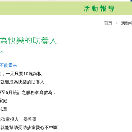
活動報導
首頁
活動
為快樂的助養人
04
長不能重來
，一天只要10塊銅板
，就能成為快樂的助養人
截至6月統計之服務家庭數為：
戶家庭
名兒童
扶孩童投入一份希望
，就能幫助受助孩童愛心不中斷