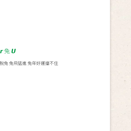
𝙧 兔 𝙐
脫兔 兔飛猛進 兔年好運擋不住