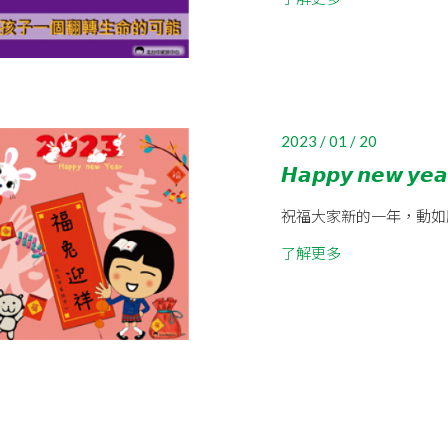
2023 / 01 / 20
𝙃𝙖𝙥𝙥𝙮 𝙣𝙚𝙬 𝙮𝙚
祝福大家新的一年，動如
了解更多