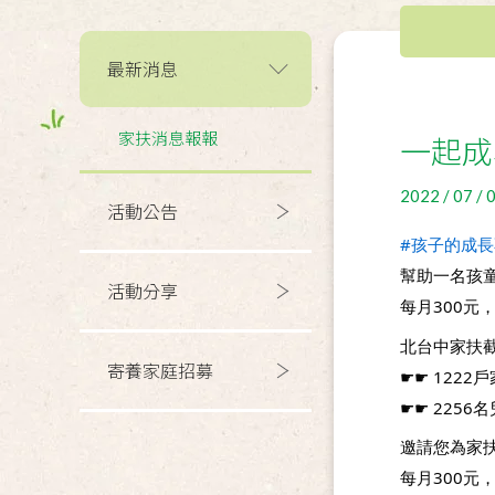
最新消息
家扶消息報報
一起成
2022 / 07 / 
活動公告
#孩子的成
幫助一名孩童
活動分享
每月300元
北台中家扶
寄養家庭招募
☛☛ 1222
☛☛ 2256
邀請您為家
每月300元