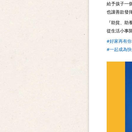
給予孩子一
也讓善款發
『助貧、助
從生活小事
#好家再有你
#一起成為