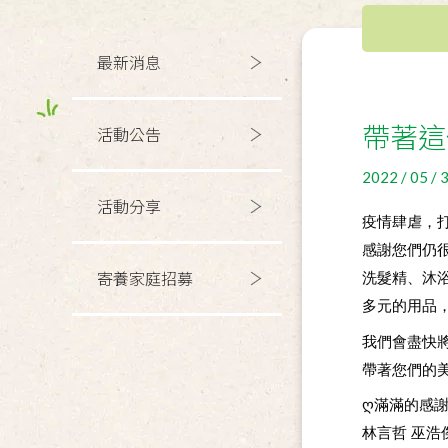
最新消息
帶著這
活動公告
2022 / 05 / 
活動分享
疫情肆虐，
感謝您們仍
洗髮精、沐浴
寄養家庭招募
多元的用品
我們會盡快
帶著您們的
ღ滿滿的感
林言哲 巫浩