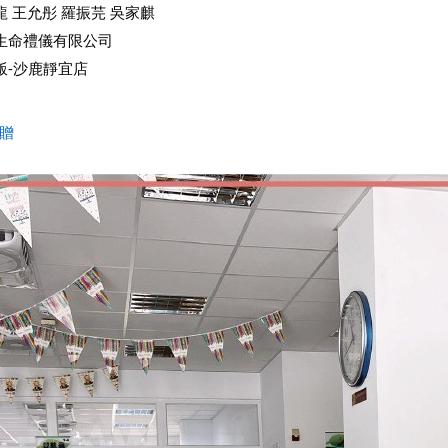
龍 王允彤 羅振芫 吳家麒
生命禮儀有限公司
飯-沙鹿靜宜店
贈