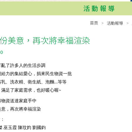
活動報導
首頁
活動報導
份美意，再次將幸福渲染
30
打亂了許多人的生活步調
很給力的集結愛心，捐來民生物資一批
乳、洗衣精、衛生紙、泡麵...等等
，滿足了家庭需求，也好暖心喔~
將物資送達家庭手中
美意，再次將幸福渲染
謝：
傑 巫玉霞 陳玟㚬 劉國鈞