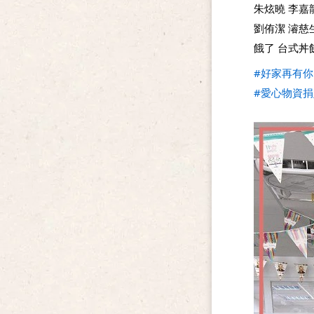
朱炫曉 李嘉
劉侑潔 濬慈
餓了 台式丼
#好家再有你
#愛心物資捐