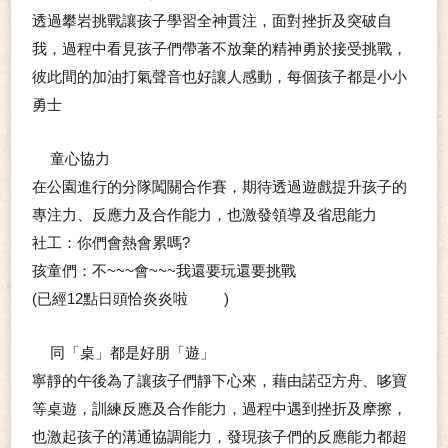
透過攀岩挑戰讓孩子學習全神貫注，面對挫折及突破自
我，過程中看見孩子們帶著不放棄的精神勇於接受挑戰，
彼此間的加油打氣聲音也好讓人感動，每個孩子都是小小
勇士
童心協力
⭐
⭐
在公園進行的分隊闖關合作賽，期待透過遊戲提升孩子的
專注力、反應力及合作能力，也激發領導及省思能力
社工：你們會熱會累嗎?
孩童們：不~~~會~~~我還要玩還要挑戰
(已經12點日頭恰炎炎啦
)
😵
😵
同「桌」都是好朋「遊」
⭐
⭐
寧靜的午後為了讓孩子們靜下心來，藉由諾亞方舟、哆寶
等桌遊，訓練反應及合作能力，過程中遇到挫折及摩擦，
也激起孩子的溝通協調能力，發現孩子們的反應能力都超