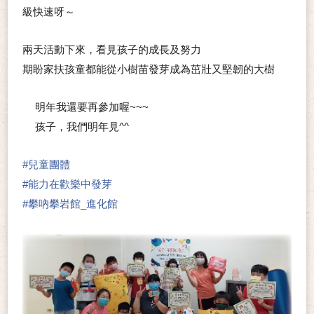
級快速呀～
兩天活動下來，看見孩子的成長及努力
期盼家扶孩童都能從小樹苗發芽成為茁壯又堅韌的大樹
明年我還要再參加喔~~~
💬
孩子，我們明年見^^
💬
#
兒童團體
#
能力在歡樂中發芽
#
攀吶攀岩館_進化館