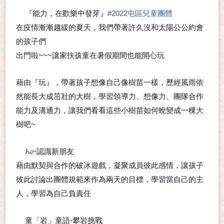
『能力，在歡樂中發芽』
#
2022屯區兒童團體
🔆
在疫情漸漸趨緩的夏天，我們帶著許久沒和太陽公公約會
的孩子們
出門啦~~~讓家扶孩童在暑假期間也能開心玩
藉由『玩』，帶著孩子想像自己像樹苗一樣，歷經風雨依
然能長大成茁壯的大樹，學習領導力、想像力、團隊合作
能力及溝通力，讓我們看看這些小樹苗如何蛻變成一棵大
樹吧~
🌳
𝓱𝓲~認識新朋友
⭐
⭐
藉由默契與合作的破冰遊戲，凝聚成員彼此感情，讓孩子
彼此討論出團體規範來作為兩天的目標，學習當自己的主
人，學習為自己負責任
童「岩」童語-攀岩挑戰
⭐
⭐